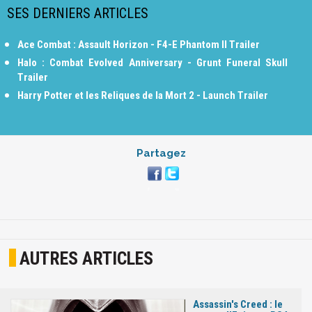
SES DERNIERS ARTICLES
Ace Combat : Assault Horizon - F4-E Phantom II Trailer
Halo : Combat Evolved Anniversary - Grunt Funeral Skull
Trailer
Harry Potter et les Reliques de la Mort 2 - Launch Trailer
Partagez
AUTRES ARTICLES
Assassin's Creed : le