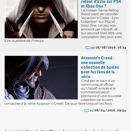
retour d'Ezio sur PS4
et Xbox One ?
Le Korean Game Rating
Board vient de classifier
"Assassin's Creed : Ezio
Collection" sur PS4 et
Xbox One. Un jeu non-
annoncé par Ubisoft, et
qui pourrait bien être une
compilation des jeux avec
Ezio Auditore da Firenze.
18/08/2016, 16:24
1 |
Assassin's Creed :
une nouvelle
collection de bustes
pour les fans de la
série
C'est par le biais d'un
communiqué officiel
qu'Ubisoft annonce la
commercialisation
prochaine d'une nouvelle
collection de bustes
consacrée à la série Assassin's Creed. De quoi faire craquer les fans.
08/04/2016, 09:54
1 |