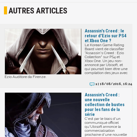
AUTRES ARTICLES
Assassin's Creed : le
retour d'Ezio sur PS4
et Xbox One ?
Le Korean Game Rating
Board vient de classifier
"Assassin's Creed : Ezio
Collection" sur PS4 et
Xbox One. Un jeu non-
annoncé par Ubisoft, et
qui pourrait bien être une
compilation des jeux avec
Ezio Auditore da Firenze.
18/08/2016, 16:24
1 |
Assassin's Creed :
une nouvelle
collection de bustes
pour les fans de la
série
C'est par le biais d'un
communiqué officiel
qu'Ubisoft annonce la
commercialisation
prochaine d'une nouvelle