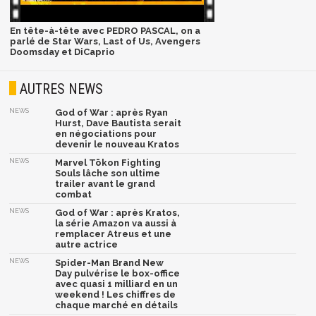
En tête-à-tête avec PEDRO PASCAL, on a
parlé de Star Wars, Last of Us, Avengers
Doomsday et DiCaprio
AUTRES NEWS
NEWS
God of War : après Ryan
Hurst, Dave Bautista serait
en négociations pour
devenir le nouveau Kratos
NEWS
Marvel Tōkon Fighting
Souls lâche son ultime
trailer avant le grand
combat
NEWS
God of War : après Kratos,
la série Amazon va aussi à
remplacer Atreus et une
autre actrice
NEWS
Spider-Man Brand New
Day pulvérise le box-office
avec quasi 1 milliard en un
weekend ! Les chiffres de
chaque marché en détails