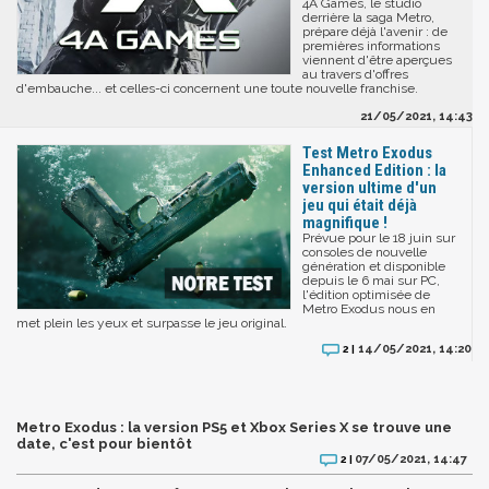
4A Games, le studio
derrière la saga Metro,
prépare déjà l'avenir : de
premières informations
viennent d'être aperçues
au travers d'offres
d'embauche... et celles-ci concernent une toute nouvelle franchise.
21/05/2021, 14:43
Test Metro Exodus
Enhanced Edition : la
version ultime d'un
jeu qui était déjà
magnifique !
Prévue pour le 18 juin sur
consoles de nouvelle
génération et disponible
depuis le 6 mai sur PC,
l'édition optimisée de
Metro Exodus nous en
met plein les yeux et surpasse le jeu original.
14/05/2021, 14:20
2 |
Metro Exodus : la version PS5 et Xbox Series X se trouve une
date, c'est pour bientôt
07/05/2021, 14:47
2 |