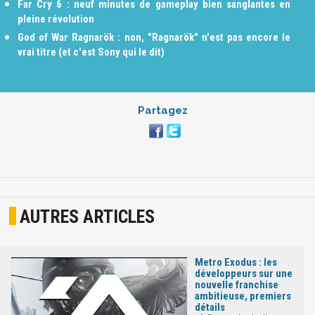
Far Cry 6 : neuf minutes de gameplay bien sanglantes en
pleine révolution
God of War Ragnarök : non, "Ragnarök" n'est pas encore le
vrai titre (et c'est Sony qui le dit)
Partagez
AUTRES ARTICLES
Metro Exodus : les
développeurs sur une
nouvelle franchise
ambitieuse, premiers
détails