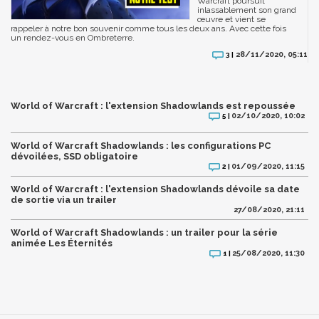
Warcraft poursuit
inlassablement son grand
œuvre et vient se
rappeler à notre bon souvenir comme tous les deux ans. Avec cette fois
un rendez-vous en Ombreterre.
28/11/2020, 05:11
3 |
World of Warcraft : l'extension Shadowlands est repoussée
02/10/2020, 10:02
5 |
World of Warcraft Shadowlands : les configurations PC
dévoilées, SSD obligatoire
01/09/2020, 11:15
2 |
World of Warcraft : l'extension Shadowlands dévoile sa date
de sortie via un trailer
27/08/2020, 21:11
World of Warcraft Shadowlands : un trailer pour la série
animée Les Éternités
25/08/2020, 11:30
1 |