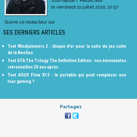
Journaliste / Rédacteur
le
vendredi 10 juillet 2020, 10:57
Suivre ce rédacteur sur
SES DERNIERS ARTICLES
Test Windjammers 2 : disque d'or pour la suite du jeu culte
de la NeoGeo
Test GTA The Trilogy The Definitive Edition : nos émouvantes
retrouvailles 20 ans après
Test ASUS Flow X13 : le portable qui peut remplacer une
tour gaming ?
Partagez