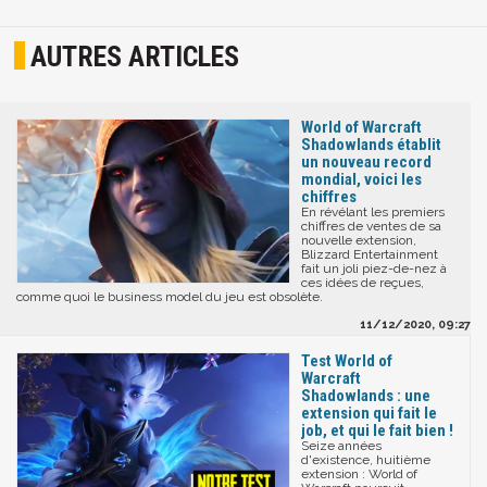
AUTRES ARTICLES
World of Warcraft
Shadowlands établit
un nouveau record
mondial, voici les
chiffres
En révélant les premiers
chiffres de ventes de sa
nouvelle extension,
Blizzard Entertainment
fait un joli piez-de-nez à
ces idées de reçues,
comme quoi le business model du jeu est obsolète.
11/12/2020, 09:27
Test World of
Warcraft
Shadowlands : une
extension qui fait le
job, et qui le fait bien !
Seize années
d'existence, huitième
extension : World of