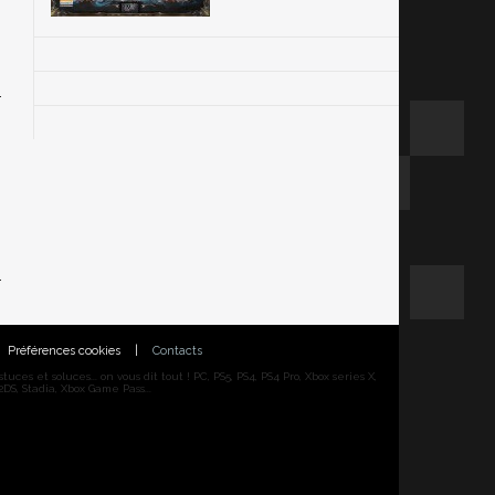
Préférences cookies
|
Contacts
ces et soluces... on vous dit tout ! PC, PS5, PS4, PS4 Pro, Xbox series X,
DS, Stadia, Xbox Game Pass...