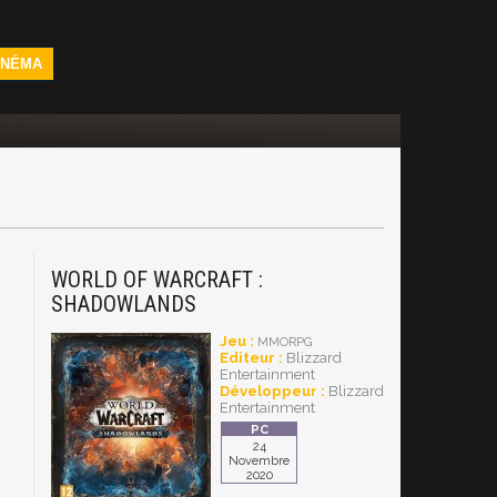
INÉMA
WORLD OF WARCRAFT :
SHADOWLANDS
Jeu :
MMORPG
Editeur :
Blizzard
Entertainment
Développeur :
Blizzard
Entertainment
24
Novembre
2020