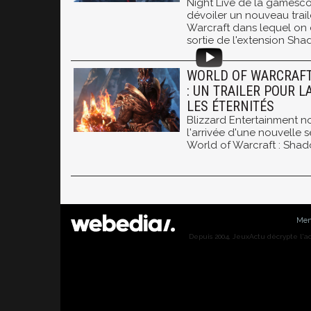
Night Live de la gamesc
dévoiler un nouveau trail
Warcraft dans lequel on
sortie de l'extension Sh
WORLD OF WARCRAF
: UN TRAILER POUR L
LES ÉTERNITÉS
Blizzard Entertainment 
l'arrivée d'une nouvelle s
World of Warcraft : Sha
Men
Depuis 2004, JeuxActu décrypte l'actu