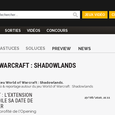
JEUX VIDÉO
C
SORTIES
VIDÉOS
CONCOURS
ASTUCES
SOLUCES
PREVIEW
NEWS
F WARCRAFT : SHADOWLANDS
jeu World of Warcraft : Shadowlands.
déo & reportage autour du jeu World of Warcraft : Shadowlands
: L'EXTENSION
27/08/2020, 21:11
LE SA DATE DE
ER
profité de l'Opening