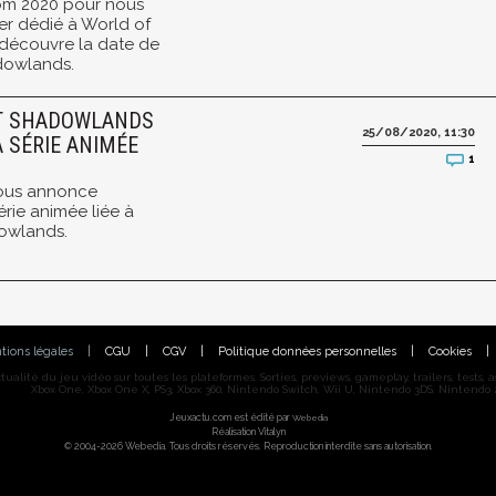
om 2020 pour nous
er dédié à World of
 découvre la date de
adowlands.
T SHADOWLANDS
25/08/2020, 11:30
A SÉRIE ANIMÉE
1
nous annonce
érie animée liée à
dowlands.
tions légales
|
CGU
|
CGV
|
Politique données personnelles
|
Cookies
|
alité du jeu vidéo sur toutes les plateformes. Sorties, previews, gameplay, trailers, tests, astu
Xbox One, Xbox One X, PS3, Xbox 360, Nintendo Switch, Wii U, Nintendo 3DS, Nintendo 2
Jeuxactu.com est édité par
Webedia
Réalisation Vitalyn
© 2004-2026 Webedia. Tous droits réservés. Reproduction interdite sans autorisation.