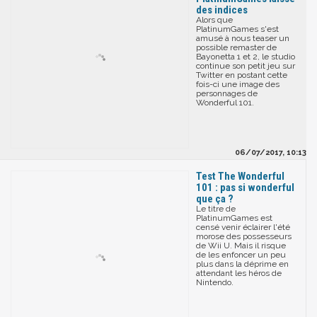
des indices
Alors que
PlatinumGames s'est
amusé à nous teaser un
possible remaster de
Bayonetta 1 et 2, le studio
continue son petit jeu sur
Twitter en postant cette
fois-ci une image des
personnages de
Wonderful 101.
06/07/2017, 10:13
Test The Wonderful
101 : pas si wonderful
que ça ?
Le titre de
PlatinumGames est
censé venir éclairer l'été
morose des possesseurs
de Wii U. Mais il risque
de les enfoncer un peu
plus dans la déprime en
attendant les héros de
Nintendo.