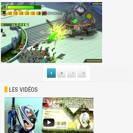
1
2
Suivante
Dernière
LES VIDÉOS