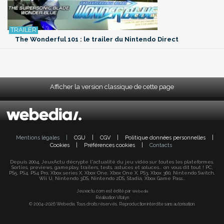
The Wonderful 101 : le trailer du Nintendo Direct
Afficher la version classique de cette page
Mentions légales
|
CGU
|
CGV
|
Politique données personnelles
|
Cookies
|
Préférences cookies
|
Contacts
Depuis 2004, JeuxActu décrypte l'actualité du jeu vidéo sur toutes les plateformes.
Sorties, previews, gameplay, trailers, tests, astuces et soluces... on vous dit tout ! PC,
PS5, PS4, PS4 Pro, Xbox series X, Xbox One, Xbox One X, PS3, Xbox 360, Nintendo Switch,
Wii U, Nintendo 3DS, Nintendo 2DS, Stadia, Xbox Game Pass...
Jeuxactu.com est édité par
Webedia
Réalisation Vitalyn
© 2004-2026 Webedia. Tous droits réservés. Reproduction interdite sans autorisation.