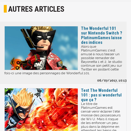
AUTRES ARTICLES
The Wonderful 101
sur Nintendo Switch ?
PlatinumGames laisse
des indices
Alors que
PlatinumGames s'est
amusé à nous teaser un
possible remaster de
Bayonetta 1 et 2, le studio
continue son petit jeu sur
Twitter en postant cette
fois-ci une image des personnages de Wonderful 101.
06/07/2017, 10:13
Test The Wonderful
101 : pas si wonderful
que ça ?
Le titre de
PlatinumGames est
censé venir éclairer l'été
morose des possesseurs
de Wii U. Mais il risque
de les enfoncer un peu
plus dans la déprime en
attendant les héros de