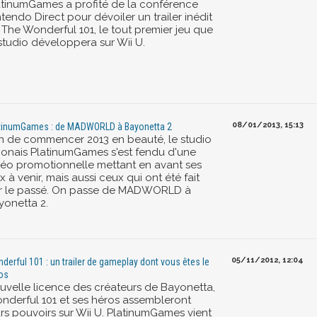
atinumGames a profité de la conférence
tendo Direct pour dévoiler un trailer inédit
 The Wonderful 101, le tout premier jeu que
 studio développera sur Wii U.
08/01/2013, 15:13
tinumGames : de MADWORLD à Bayonetta 2
in de commencer 2013 en beauté, le studio
ponais PlatinumGames s'est fendu d'une
déo promotionnelle mettant en avant ses
x à venir, mais aussi ceux qui ont été fait
r le passé. On passe de MADWORLD à
yonetta 2.
05/11/2012, 12:04
derful 101 : un trailer de gameplay dont vous êtes le
os
uvelle licence des créateurs de Bayonetta,
nderful 101 et ses héros assembleront
urs pouvoirs sur Wii U. PlatinumGames vient