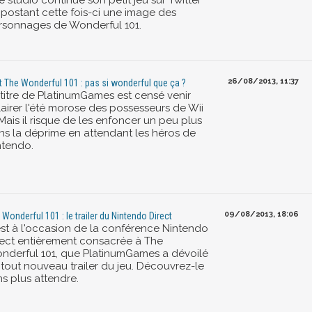
le studio continue son petit jeu sur Twitter
 postant cette fois-ci une image des
rsonnages de Wonderful 101.
26/08/2013, 11:37
t The Wonderful 101 : pas si wonderful que ça ?
 titre de PlatinumGames est censé venir
lairer l'été morose des possesseurs de Wii
Mais il risque de les enfoncer un peu plus
ns la déprime en attendant les héros de
ntendo.
09/08/2013, 18:06
 Wonderful 101 : le trailer du Nintendo Direct
est à l'occasion de la conférence Nintendo
rect entièrement consacrée à The
nderful 101, que PlatinumGames a dévoilé
 tout nouveau trailer du jeu. Découvrez-le
ns plus attendre.