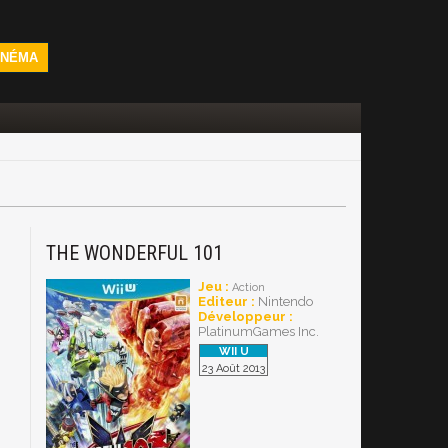
INÉMA
THE WONDERFUL 101
Jeu :
Action
Editeur :
Nintendo
Développeur :
PlatinumGames Inc.
23 Août 2013