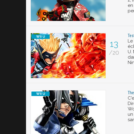
2, 
en
pe
Tes
Le
13
éc
/20
U. 
da
Ni
The
C'
Di
Wo
un
sa