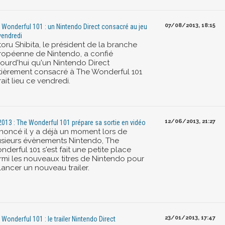
07/08/2013, 18:15
 Wonderful 101 : un Nintendo Direct consacré au jeu
vendredi
oru Shibita, le président de la branche
ropéenne de Nintendo, a confié
jourd'hui qu'un Nintendo Direct
tièrement consacré à The Wonderful 101
ait lieu ce vendredi.
12/06/2013, 21:27
2013 : The Wonderful 101 prépare sa sortie en vidéo
noncé il y a déjà un moment lors de
usieurs évènements Nintendo, The
derful 101 s'est fait une petite place
rmi les nouveaux titres de Nintendo pour
lancer un nouveau trailer.
23/01/2013, 17:47
 Wonderful 101 : le trailer Nintendo Direct