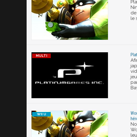
Pl
Nin
de
le
Pla
Af
ja
vi
jeu
pa
Ba
Won
hér
No
Wo
le