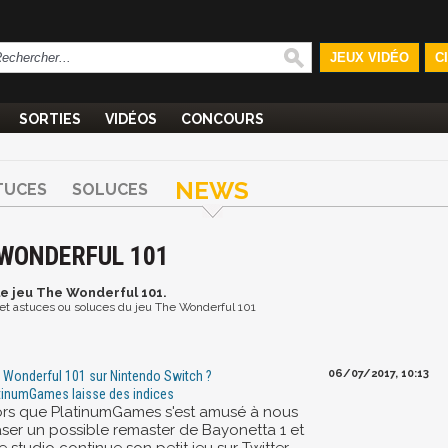
JEUX VIDÉO
C
SORTIES
VIDÉOS
CONCOURS
NEWS
TUCES
SOLUCES
 WONDERFUL 101
le jeu The Wonderful 101.
s et astuces ou soluces du jeu The Wonderful 101
06/07/2017, 10:13
 Wonderful 101 sur Nintendo Switch ?
tinumGames laisse des indices
ors que PlatinumGames s'est amusé à nous
aser un possible remaster de Bayonetta 1 et