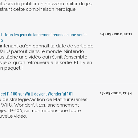
illeurs de publier un nouveau trailer du jeu
lustrant cette combinaison héroïque.
14/09/2012, 02:11
 U : tous les jeux du lancement réunis en une seule
éo
intenant qu'on connaît la date de sortie de
 Wii U partout dans le monde, Nintendo
us lâche une vidéo qui réunit l'ensemble
 jeux qu'on retrouvera à la sortie. Et il y en
un paquet !
13/09/2012, 17:44
ject P-100 sur Wii U devient Wonderful 101
u de stratégie/action de PlatinumGames
r Wii U, Wonderful 101, anciennement
oject P-100, se montre dans une toute
uvelle vidéo.