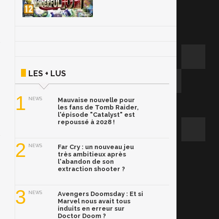
LES + LUS
1
NEWS
Mauvaise nouvelle pour
les fans de Tomb Raider,
l'épisode "Catalyst" est
repoussé à 2028 !
2
NEWS
Far Cry : un nouveau jeu
très ambitieux après
l'abandon de son
extraction shooter ?
3
NEWS
Avengers Doomsday : Et si
Marvel nous avait tous
induits en erreur sur
Doctor Doom ?