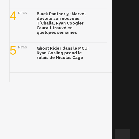
4
NEWS
Black Panther 3 : Marvel
dévoile son nouveau
T'Challa, Ryan Coogler
l'aurait trouvé en
quelques semaines
5
NEWS
Ghost Rider dans le MCU :
Ryan Gosling prend le
relais de Nicolas Cage