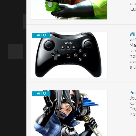
d'a
il
Wii
vid
Ma
la
no
des
a 
Pro
Je
su
Pr
no