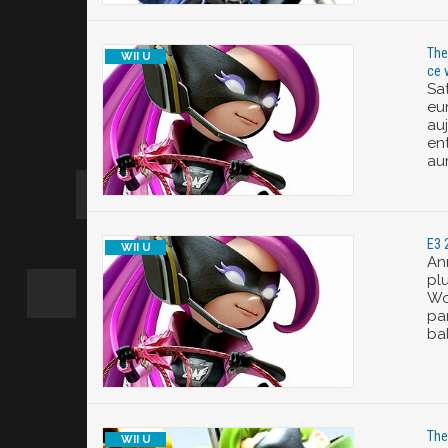
The
ce 
Sat
eu
au
en
aur
E3 
An
pl
Won
pa
ba
The