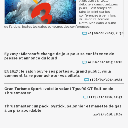
Alors que l'E3 2017
débutera dans quelques
jours, il est temps de
faire le point sur les
conférences à venir lors
du salon californien.
Retrouvez dans la suite
de l'article, toutes les dates et heures des conférences.
06/06/2017, 11:38
16 |
E3 2017 : Microsoft change de jour pour sa conférence de
presse et annonce du lourd
16/02/2017, 10:18
10 |
E3 2017 : le salon ouvre ses portes au grand public, voilà
comment faire pour acheter vos billets
08/02/2017, 20:31
1 |
Gran Turismo Sport : voici le volant T300RS GT Edition de
Thrustmaster
29/11/2016, 12:47
2 |
Thrustmaster : un pack joystick, palonnier et manette de gaz
à un prix abordable
22/11/2016, 18:07