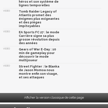
héros et son système de
lignes temporelles
VIDÉO
Tomb Raider Legacy of
Atlantis promet des
énigmes plus exigeantes
et des pièges
impitoyables
VIDÉO
EA Sports FC 27 : le mode
Carrière signe sa plus
grosse révolution depuis
des années
VIDÉO
Gears of War E-Day : 10
min de gameplay pour
découvrir le mode
multijoueur
VIDÉO
Street Fighter : le Blanka
de Jason Momoa nous
montre enfin son visage,
et ses attaques
Afficher la version classique de cette page