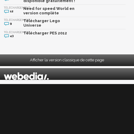
disponible gratuitement !
TÉLÉCHARGEMENT
Need for speed World en
12
version complète
TÉLÉCHARGEMENT
Télécharger Lego
9
Universe
TÉLÉCHARGEMENT
Télécharger PES 2012
43
Afficher la version classique de cette page
Mentions légales
|
CGU
|
CGV
|
Politique données personnelles
|
Cookies
|
Préférences cookies
|
Contacts
Depuis 2004, JeuxActu décrypte l'actualité du jeu vidéo sur toutes les plateformes.
Sorties, previews, gameplay, trailers, tests, astuces et soluces... on vous dit tout ! PC,
PS5, PS4, PS4 Pro, Xbox series X, Xbox One, Xbox One X, PS3, Xbox 360, Nintendo Switch,
Wii U, Nintendo 3DS, Nintendo 2DS, Stadia, Xbox Game Pass...
Jeuxactu.com est édité par
Webedia
Réalisation Vitalyn
© 2004-2026 Webedia. Tous droits réservés. Reproduction interdite sans autorisation.