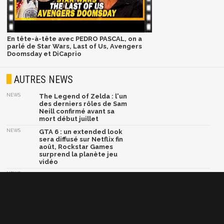
En tête-à-tête avec PEDRO PASCAL, on a
parlé de Star Wars, Last of Us, Avengers
Doomsday et DiCaprio
AUTRES NEWS
NEWS
The Legend of Zelda : l'un
des derniers rôles de Sam
Neill confirmé avant sa
mort début juillet
NEWS
GTA 6 : un extended look
sera diffusé sur Netflix fin
août, Rockstar Games
surprend la planète jeu
vidéo
NEWS
Phantom Blade Zero : le
développement est
bouclé, rendez-vous la
semaine prochaine pour
du très lourd
NEWS
God of War : après Ryan