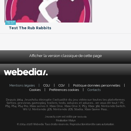
Test The Rub Rabbits
Afficher la version classique de cette page
Mentions légales
|
CGU
|
CGV
|
Politique données personnelles
|
Cookies
|
Préférences cookies
|
Contacts
Depuis 2004, JeuxActu décrypte l'actualité du jeu vidéo sur toutes les plateformes.
Sorties, previews, gameplay, trailers, tests, astuces et soluces... on vous dit tout ! PC,
PS5, PS4, PS4 Pro, Xbox series X, Xbox One, Xbox One X, PS3, Xbox 360, Nintendo Switch,
Wii U, Nintendo 3DS, Nintendo 2DS, Stadia, Xbox Game Pass...
Jeuxactu.com est édité par
Webedia
Réalisation Vitalyn
© 2004-2026 Webedia. Tous droits réservés. Reproduction interdite sans autorisation.