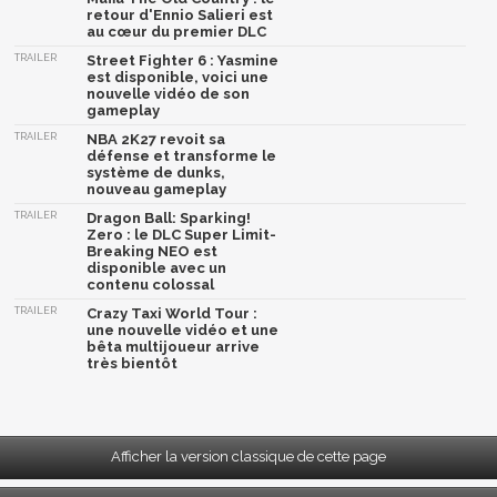
retour d'Ennio Salieri est
au cœur du premier DLC
TRAILER
Street Fighter 6 : Yasmine
est disponible, voici une
nouvelle vidéo de son
gameplay
TRAILER
NBA 2K27 revoit sa
défense et transforme le
système de dunks,
nouveau gameplay
TRAILER
Dragon Ball: Sparking!
Zero : le DLC Super Limit-
Breaking NEO est
disponible avec un
contenu colossal
TRAILER
Crazy Taxi World Tour :
une nouvelle vidéo et une
bêta multijoueur arrive
très bientôt
Afficher la version classique de cette page