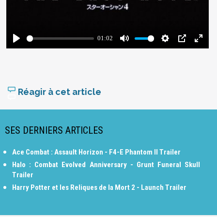
Réagir à cet article
SES DERNIERS ARTICLES
Ace Combat : Assault Horizon - F4-E Phantom II Trailer
Halo : Combat Evolved Anniversary - Grunt Funeral Skull
Trailer
Harry Potter et les Reliques de la Mort 2 - Launch Trailer