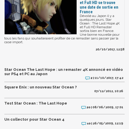
et Full HD se trouve
une date de sortie en
France
Dévoilé au Japon il y a
quelques jours, Star
Ocean : The Last Hope 4K
et Full HD Remaster
sortira bien en France.
Une bonne nouvelle pour
tous les fans qui souhaiteraient profiter de ce remaster sans passer par la
case import.
20/10/2017, 12:58
Star Ocean The Last Hope : un remaster 4K annoncé en vidéo
sur PS4 et PC au Japon
11/10/2017, 17:42
2 |
Square Enix : un nouveau Star Ocean ?
07/12/2012, 10:26
Test Star Ocean : The Last Hope
08/06/2009, 17:01
20 |
Un collector pour Star Ocean 4
26/05/2009, 12:19
10 |