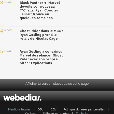
3
NEWS
Black Panther 3 : Marvel
dévoile son nouveau
T'Challa, Ryan Coogler
l'aurait trouvé en
quelques semaines
4
NEWS
Ghost Rider dans le MCU :
Ryan Gosling prend le
relais de Nicolas Cage
5
NEWS
Ryan Gosling a convaincu
Marvel de relancer Ghost
Rider avec son propre
pitch ! Explications.
Afficher la version classique de cette page
Mentions légales
|
CGU
|
CGV
|
Politique données personnelles
|
Cookies
|
Préférences cookies
|
Contacts