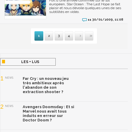
Fort d'une arrivée confirmée sur le sol
européen, Star Ocean : The Last Hope se fait
plaisir et nous dévoile quelques unes de ses
subtilités en vidéo.
30/01/2009, 11:08
11
1
2
3
4
Suivante
Dernière
LES + LUS
1
NEWS
Far Cry : un nouveau jeu
très ambitieux après
l'abandon de son
extraction shooter ?
2
NEWS
Avengers Doomsday : Et si
Marvel nous avait tous
induits en erreur sur
Doctor Doom ?