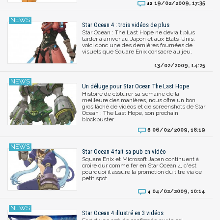
19/02/2009, 17:35
12
Star Ocean 4 : trois vidéos de plus
Star Ocean : The Last Hope ne devrait plus
tarder à arriver au Japon et aux Etats-Unis,
voici donc une des dernières fournées de
visuels que Square Enix consacre au jeu.
13/02/2009, 14:25
Un déluge pour Star Ocean The Last Hope
Histoire de clôturer sa semaine de la
meilleure des manières, nous offre un bon
gros lâché de vidéos et de screenshots de Star
Ocean : The Last Hope, son prochain
blockbuster.
06/02/2009, 18:19
6
Star Ocean 4 fait sa pub en vidéo
Square Enix et Microsoft Japan continuent à
croire dur comme fer en Star Ocean 4, c'est
pourquoi il assure la promotion du titre via ce
petit spot.
04/02/2009, 10:14
4
Star Ocean 4 illustré en 3 vidéos