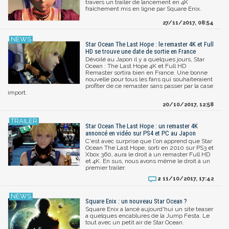
travers un trailer de lancement en 4K
fraîchement mis en ligne par Square Enix.
27/11/2017, 08:54
Star Ocean The Last Hope : le remaster 4K et Full
HD se trouve une date de sortie en France
Dévoilé au Japon il y a quelques jours, Star
Ocean : The Last Hope 4K et Full HD
Remaster sortira bien en France. Une bonne
nouvelle pour tous les fans qui souhaiteraient
profiter de ce remaster sans passer par la case
import.
20/10/2017, 12:58
Star Ocean The Last Hope : un remaster 4K
annoncé en vidéo sur PS4 et PC au Japon
C'est avec surprise que l'on apprend que Star
Ocean The Last Hope, sorti en 2010 sur PS3 et
Xbox 360, aura le droit à un remaster Full HD
et 4K. En sus, nous avons même le droit à un
premier trailer.
11/10/2017, 17:42
2
Square Enix : un nouveau Star Ocean ?
Square Enix a lancé aujourd'hui un site teaser
a quelques encablures de la Jump Festa. Le
tout avec un petit air de Star Ocean.