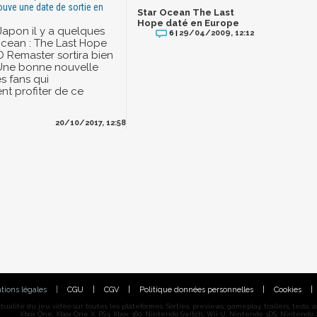
rouve une date de sortie en
Star Ocean The Last
Hope daté en Europe
Japon il y a quelques
29/04/2009, 12:12
6 |
 Ocean : The Last Hope
D Remaster sortira bien
 Une bonne nouvelle
s fans qui
nt profiter de ce
20/10/2017, 12:58
tions légales
|
CGU
|
CGV
|
Politique données personnelles
|
Cookies
|
alité du jeu vidéo sur toutes les plateformes. Sorties, previews, gameplay, trailers, tests, astu
Xbox One, Xbox One X, PS3, Xbox 360, Nintendo Switch, Wii U, Nintendo 3DS, Nintendo 2