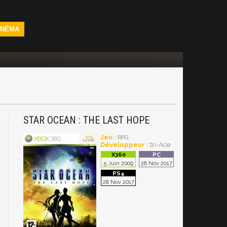
INÉMA
STAR OCEAN : THE LAST HOPE
Jeu :
RPG
Développeur :
tri-Ace
5 Juin 2009
28 Nov 2017
28 Nov 2017