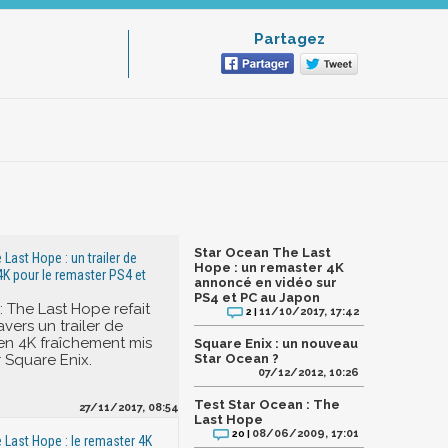
Partagez
Star Ocean The Last
Last Hope : un trailer de
Hope : un remaster 4K
K pour le remaster PS4 et
annoncé en vidéo sur
PS4 et PC au Japon
: The Last Hope refait
11/10/2017, 17:42
2 |
avers un trailer de
n 4K fraîchement mis
Square Enix : un nouveau
r Square Enix.
Star Ocean ?
07/12/2012, 10:26
Test Star Ocean : The
27/11/2017, 08:54
Last Hope
08/06/2009, 17:01
20 |
 Last Hope : le remaster 4K