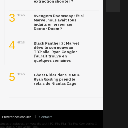
extraction shooter ?
3
NEWS
Avengers Doomsday : Et si
Marvel nous avait tous
induits en erreur sur
Doctor Doom ?
4
NEWS
Black Panther 3 : Marvel
dévoile son nouveau
T'Challa, Ryan Coogler
l'aurait trouvé en
quelques semaines
5
NEWS
Ghost Rider dans le MCU :
Ryan Gosling prend le
relais de Nicolas Cage
Préférences cookies
|
Contacts
ces et soluces... on vous dit tout ! PC, PS5, PS4, PS4 Pro, Xbox series X,
DS, Stadia, Xbox Game Pass...