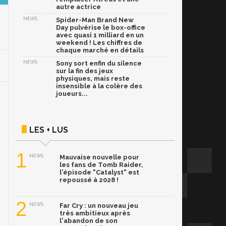
autre actrice
NEWS
Spider-Man Brand New
Day pulvérise le box-office
avec quasi 1 milliard en un
weekend ! Les chiffres de
chaque marché en détails
NEWS
Sony sort enfin du silence
sur la fin des jeux
physiques, mais reste
insensible à la colère des
joueurs...
LES + LUS
1
NEWS
Mauvaise nouvelle pour
les fans de Tomb Raider,
l'épisode "Catalyst" est
repoussé à 2028 !
2
NEWS
Far Cry : un nouveau jeu
très ambitieux après
l'abandon de son