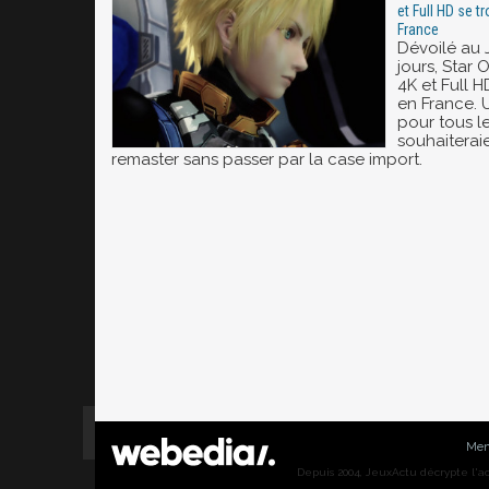
et Full HD se t
France
Dévoilé au 
jours, Star
4K et Full H
en France.
pour tous le
souhaiteraie
remaster sans passer par la case import.
Men
Depuis 2004, JeuxActu décrypte l'actu