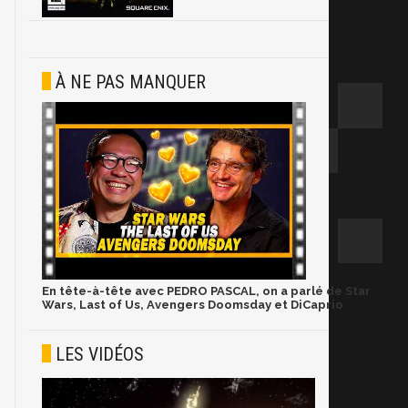
À NE PAS MANQUER
En tête-à-tête avec PEDRO PASCAL, on a parlé de Star
Wars, Last of Us, Avengers Doomsday et DiCaprio
LES VIDÉOS