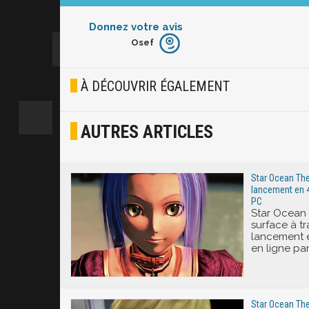
Donnez votre avis
Osef
Furieux
Blasé
À DÉCOUVRIR ÉGALEMENT
Osef
AUTRES ARTICLES
Joyeux
Excité
Star Ocean The 
lancement en 4
PC
Star Ocean 
surface à tr
lancement e
en ligne pa
Star Ocean The