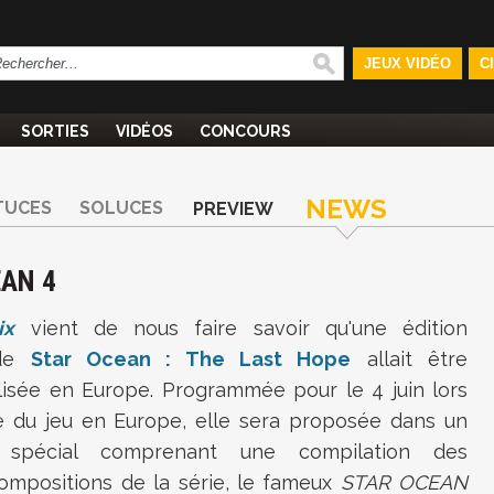
JEUX VIDÉO
C
SORTIES
VIDÉOS
CONCOURS
NEWS
TUCES
SOLUCES
PREVIEW
EAN 4
ix
vient de nous faire savoir qu'une édition
de
Star Ocean : The Last Hope
allait être
isée en Europe. Programmée pour le 4 juin lors
ie du jeu en Europe, elle sera proposée dans un
g
spécial comprenant une compilation des
ompositions de la série, le fameux
STAR OCEAN