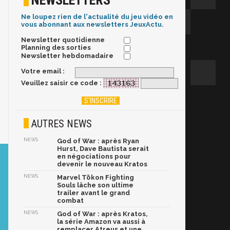
NEWSLETTERS
Ne loupez rien de l'actualité du jeu vidéo en
vous abonnant aux newsletters JeuxActu.
Newsletter quotidienne
Planning des sorties
Newsletter hebdomadaire
Votre email :
Veuillez saisir ce code :
AUTRES NEWS
NEWS
God of War : après Ryan
Hurst, Dave Bautista serait
en négociations pour
devenir le nouveau Kratos
NEWS
Marvel Tōkon Fighting
Souls lâche son ultime
trailer avant le grand
combat
NEWS
God of War : après Kratos,
la série Amazon va aussi à
remplacer Atreus et une