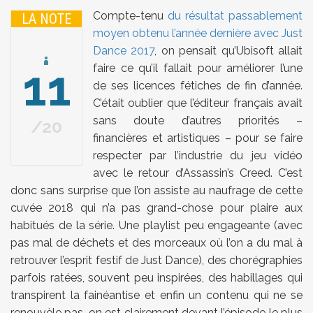
Compte-tenu
du résultat passablement
LA NOTE
moyen obtenu l’année dernière avec Just
Dance 2017
, on pensait qu’Ubisoft allait
11
faire ce qu’il fallait pour améliorer l’une
de ses licences fétiches de fin d’année.
C’était oublier que l’éditeur français avait
sans doute d’autres priorités –
20
financières et artistiques – pour se faire
respecter par l’industrie du jeu vidéo
avec le retour d’Assassin’s Creed. C’est
donc sans surprise que l’on assiste au naufrage de cette
cuvée 2018 qui n’a pas grand-chose pour plaire aux
habitués de la série. Une playlist peu engageante (avec
pas mal de déchets et des morceaux où l’on a du mal à
retrouver l’esprit festif de Just Dance), des chorégraphies
parfois ratées, souvent peu inspirées, des habillages qui
transpirent la fainéantise et enfin un contenu qui ne se
renouvèle pas, on est clairement devant l’épisode le plus