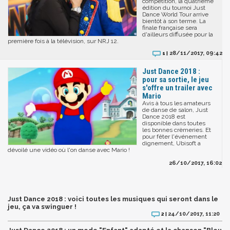
compétition, la quatrième
édition du tournoi Just
Dance World Tour arrive
bientôt à son terme. La
finale française sera
d'ailleurs diffusée pour la
première fois à la télévision, sur NRJ 12.
28/11/2017, 09:42
1 |
Just Dance 2018 :
pour sa sortie, le jeu
s'offre un trailer avec
Mario
Avis à tous les amateurs
de danse de salon, Just
Dance 2018 est
disponible dans toutes
les bonnes crèmeries. Et
pour fêter l'événement
dignement, Ubisoft a
dévoilé une vidéo où l'on danse avec Mario !
26/10/2017, 16:02
Just Dance 2018 : voici toutes les musiques qui seront dans le
jeu, ça va swinguer !
24/10/2017, 11:20
2 |