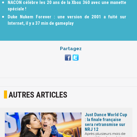
NACON célèbre les 20 ans de la Xbox 360 avec une manette
spéciale !
Duke Nukem Forever : une version de 2001 a fuité sur
Internet, il y a 37 min de gameplay
Partagez
AUTRES ARTICLES
Just Dance World Cup
: la finale française
sera retransmise sur
NRJ 12
Après plusieurs mois de