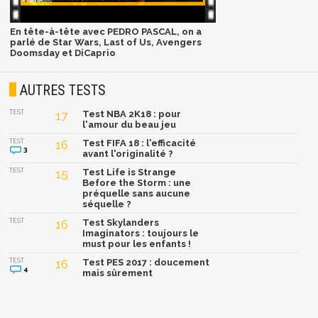
En tête-à-tête avec PEDRO PASCAL, on a
parlé de Star Wars, Last of Us, Avengers
Doomsday et DiCaprio
AUTRES TESTS
TEST
17
Test NBA 2K18 : pour
l'amour du beau jeu
TEST
16
Test FIFA 18 : l'efficacité
3
avant l'originalité ?
TEST
15
Test Life is Strange
Before the Storm : une
préquelle sans aucune
séquelle ?
TEST
16
Test Skylanders
Imaginators : toujours le
must pour les enfants !
TEST
16
Test PES 2017 : doucement
4
mais sûrement