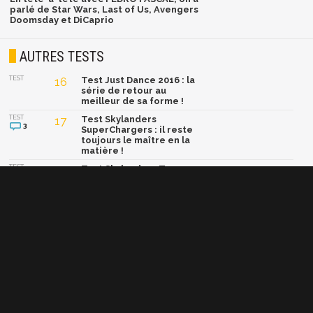
parlé de Star Wars, Last of Us, Avengers
Doomsday et DiCaprio
AUTRES TESTS
TEST
16
Test Just Dance 2016 : la
série de retour au
meilleur de sa forme !
TEST
17
Test Skylanders
3
SuperChargers : il reste
toujours le maître en la
matière !
TEST
16
Test Skylanders Trap
9
Team : l'épisode le plus
abouti ?
TEST
14
Test LEGO Marvel Super
6
Heroes : super pas next
gen'
TEST
12
Test Angry Birds Star Wars
: oiseaux de malheur