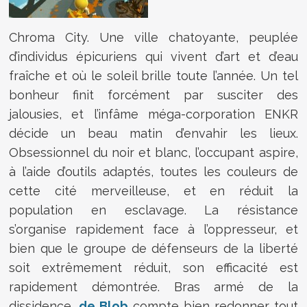
Chroma City. Une ville chatoyante, peuplée
d’individus épicuriens qui vivent d’art et d’eau
fraîche et où le soleil brille toute l’année. Un tel
bonheur finit forcément par susciter des
jalousies, et l’infâme méga-corporation ENKR
décide un beau matin d’envahir les lieux.
Obsessionnel du noir et blanc, l’occupant aspire,
à l’aide d’outils adaptés, toutes les couleurs de
cette cité merveilleuse, et en réduit la
population en esclavage. La résistance
s’organise rapidement face à l’oppresseur, et
bien que le groupe de défenseurs de la liberté
soit extrêmement réduit, son efficacité est
rapidement démontrée. Bras armé de la
dissidence,
de Blob
compte bien redonner tout