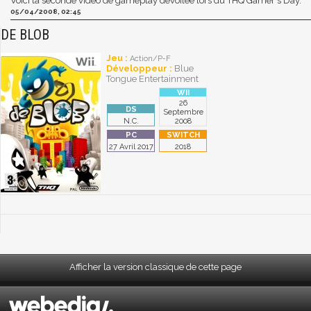
Voici la seconde vidéo de gameplay dévoilée lors du THQ Gamer's Day.
05/04/2008, 02:45
DE BLOB
Jeu :
Action/P-F
Développeur :
Blue
Tongue Entertainment
26
Septembre
N.C.
2008
27 Avril 2017
2018
Afficher la version classique de cette page