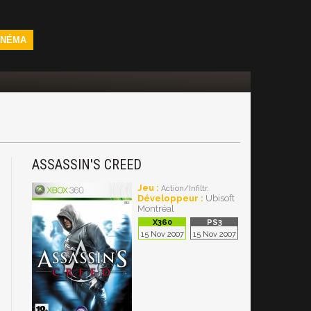
INÉMA
ASSASSIN'S CREED
3
Jeu :
Action/Infiltr.
Développeur :
Ubisoft
Montréal
15 Nov 2007
15 Nov 2007