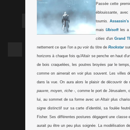
Passée cette premiè
éblouissante, avec
tournis.
Assassin's
mais
Ubisoft
les a 
cities
d'un
Grand Th
nettement ce que l'on a pu voir du titre de
Rockstar
su
horizons à chaque fois qu'Altaïr se penche en haut d'un
de bois craquelées, les poutres broyées par le temps, ch
comme on aimerait en voir plus souvent. Les villes 
dans la vue. On aura alors le plaisir de découvrir d
pauvre
,
moyen
,
riche
-, comme le port de Jérusalem, 
lui, au sommet de sa forme avec un Altaïr plus chari
signe distinctif sur sa carte d’identité, sa foulée feu
Fisher. Ses différentes postures dégagent une classe e
aurait pu être un peu plus soignée. La modélisation 