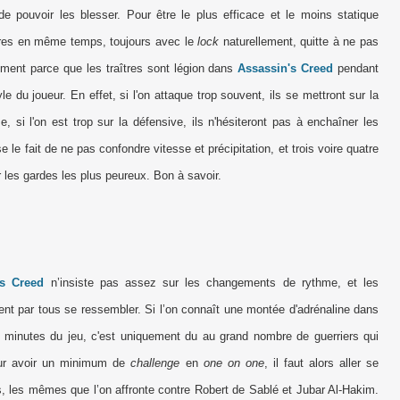
de pouvoir les blesser. Pour être le plus efficace et le moins statique
sbires en même temps, toujours avec le
lock
naturellement, quitte à ne pas
ment parce que les traîtres sont légion dans
Assassin's Creed
pendant
le du joueur. En effet, si l'on attaque trop souvent, ils se mettront sur la
e, si l'on est trop sur la défensive, ils n'hésiteront pas à enchaîner les
 le fait de ne pas confondre vitesse et précipitation, et trois voire quatre
r les gardes les plus peureux. Bon à savoir.
's Creed
n’insiste pas assez sur les changements de rythme, et les
ent par tous se ressembler. Si l’on connaît une montée d'adrénaline dans
s minutes du jeu, c'est uniquement du au grand nombre de guerriers qui
our avoir un minimum de
challenge
en
one on one
, il faut alors aller se
s, les mêmes que l’on affronte contre Robert de Sablé et Jubar Al-Hakim.