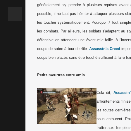
généralement s'y prendre à plusieurs reprises avant 
possible, il ne faut pas hésiter à attaquer plusieurs 
les toucher systématiquement. Pourquoi ? Tout simple
les combats. Par ailleurs, les soldats s'adaptent au sty
défensive en attendant une éventuelle faille. A l'invers
coups de sabre à tour de rôle.
Assassin's Creed
impose
coups bien placés sans être touché suffisent à faire fui
Petits meurtres entre amis
Cela dit,
Assassin
affrontements finiss
les toutes dernière
nous entourent. P
frotter aux Templier