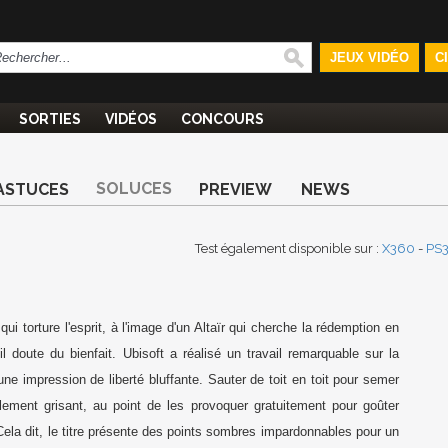
JEUX VIDÉO
C
SORTIES
VIDÉOS
CONCOURS
SOLUCES
ASTUCES
PREVIEW
NEWS
Test également disponible sur :
X360
-
PS
 qui torture l'esprit, à l'image d'un Altaïr qui cherche la rédemption en
 doute du bienfait. Ubisoft a réalisé un travail remarquable sur la
une impression de liberté bluffante. Sauter de toit en toit pour semer
lement grisant, au point de les provoquer gratuitement pour goûter
t. Cela dit, le titre présente des points sombres impardonnables pour un