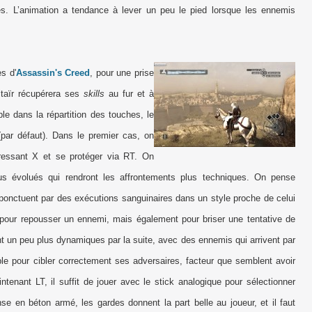
es. L’animation a tendance à lever un peu le pied lorsque les ennemis
s d'
Assassin's Creed
, pour une prise
ltaïr récupérera ses
skills
au fur et à
le dans la répartition des touches, le
par défaut). Dans le premier cas, on
ressant X et se protéger via RT. On
us évolués qui rendront les affrontements plus techniques. On pense
ponctuent par des exécutions sanguinaires dans un style proche de celui
our repousser un ennemi, mais également pour briser une tentative de
t un peu plus dynamiques par la suite, avec des ennemis qui arrivent par
le pour cibler correctement ses adversaires, facteur que semblent avoir
tenant LT, il suffit de jouer avec le stick analogique pour sélectionner
se en béton armé, les gardes donnent la part belle au joueur, et il faut