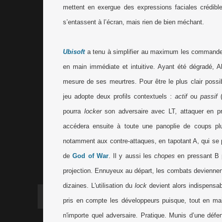
mettent en exergue des expressions faciales crédibl
s’entassent à l’écran, mais rien de bien méchant.
Ubisoft
a tenu à simplifier au maximum les commande
en main immédiate et intuitive. Ayant été dégradé, A
mesure de ses meurtres. Pour être le plus clair possib
jeu adopte deux profils contextuels :
actif
ou
passif
(
pourra
locker
son adversaire avec LT, attaquer en p
accédera ensuite à toute une panoplie de coups pl
notamment aux contre-attaques, en tapotant A, qui se 
de
God of War
. Il y aussi les
chopes
en pressant B p
projection. Ennuyeux au départ, les combats deviennen
dizaines. L'utilisation du
lock
devient alors indispensab
pris en compte les développeurs puisque, tout en main
n'importe quel adversaire. Pratique. Munis d’une défen