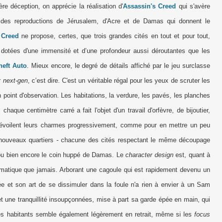
re déception, on apprécie la réalisation d'
Assassin's Creed
qui s'avère
 des reproductions de Jérusalem, d'Acre et de Damas qui donnent le
 Creed
ne propose, certes, que trois grandes cités en tout et pour tout,
dotées d'une immensité et d’une profondeur aussi déroutantes que les
eft Auto
. Mieux encore, le degré de détails affiché par le jeu surclasse
r
next-gen
, c’est dire. C'est un véritable régal pour les yeux de scruter les
 point d'observation. Les habitations, la verdure, les pavés, les planches
aque centimètre carré a fait l'objet d'un travail d'orfèvre, de bijoutier,
dévoilent leurs charmes progressivement, comme pour en mettre un peu
e nouveaux quartiers - chacune des cités respectant le même découpage
ou bien encore le coin huppé de Damas. Le
character design
est, quant à
smatique que jamais. Arborant une cagoule qui est rapidement devenu un
trée et son art de se dissimuler dans la foule n'a rien à envier à un Sam
t une tranquillité insoupçonnées, mise à part sa garde épée en main, qui
des habitants semble également légèrement en retrait, même si les
focus