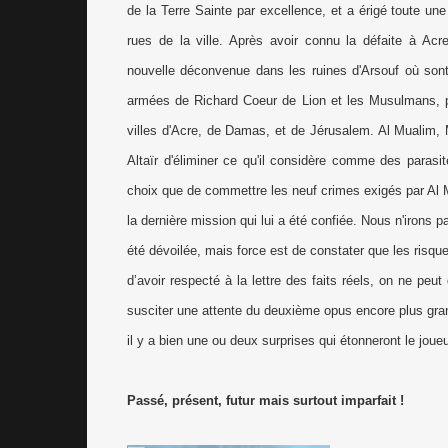
de la Terre Sainte par excellence, et a érigé toute une
rues de la ville. Après avoir connu la défaite à Acr
nouvelle déconvenue dans les ruines d'Arsouf où sont 
armées de Richard Coeur de Lion et les Musulmans, pe
villes d'Acre, de Damas, et de Jérusalem. Al Mualim, 
Altaïr d'éliminer ce qu'il considère comme des parasi
choix que de commettre les neuf crimes exigés par Al Mua
la dernière mission qui lui a été confiée. Nous n'irons p
été dévoilée, mais force est de constater que les risq
d’avoir respecté à la lettre des faits réels, on ne peut
susciter une attente du deuxième opus encore plus gra
il y a bien une ou deux surprises qui étonneront le joueu
Passé, présent, futur mais surtout imparfait !