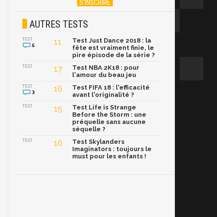
AUTRES TESTS
TEST
11
Test Just Dance 2018 : la
5
fête est vraiment finie, le
pire épisode de la série ?
TEST
17
Test NBA 2K18 : pour
l'amour du beau jeu
TEST
16
Test FIFA 18 : l'efficacité
3
avant l'originalité ?
TEST
15
Test Life is Strange
Before the Storm : une
préquelle sans aucune
séquelle ?
TEST
16
Test Skylanders
Imaginators : toujours le
must pour les enfants !