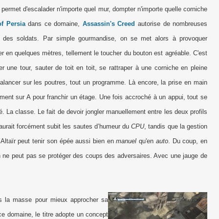
lui permet d'escalader n'importe quel mur, dompter n'importe quelle corniche
of Persia
dans ce domaine,
Assassin's Creed
autorise de nombreuses
par des soldats. Par simple gourmandise, on se met alors à provoquer
cer en quelques mètres, tellement le toucher du bouton est agréable. C'est
r une tour, sauter de toit en toit, se rattraper à une corniche en pleine
alancer sur les poutres, tout un programme. Là encore, la prise en main
ment sur A pour franchir un étage. Une fois accroché à un appui, tout se
. La classe. Le fait de devoir jongler manuellement entre les deux profils
 aurait forcément subit les sautes d’humeur du
CPU
, tandis que la gestion
Altaïr peut tenir son épée aussi bien en
manuel
qu'en
auto
. Du coup, en
on ne peut pas se protéger des coups des adversaires. Avec une jauge de
ans la masse pour mieux approcher sa
 ce domaine, le titre adopte un concept