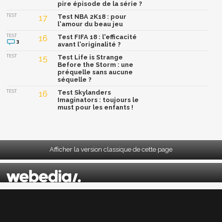
pire épisode de la série ?
TEST
17
Test NBA 2K18 : pour
l'amour du beau jeu
TEST
16
Test FIFA 18 : l'efficacité
3
avant l'originalité ?
TEST
15
Test Life is Strange
Before the Storm : une
préquelle sans aucune
séquelle ?
TEST
16
Test Skylanders
Imaginators : toujours le
must pour les enfants !
Afficher la version classique de cette page
Mentions légales
|
CGU
|
CGV
|
Politique données personnelles
|
Cookies
|
Préférences cookies
|
Contacts