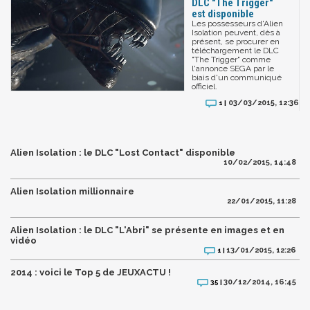
DLC "The Trigger"
est disponible
Les possesseurs d'Alien
Isolation peuvent, dès à
présent, se procurer en
téléchargement le DLC
"The Trigger" comme
l'annonce SEGA par le
biais d'un communiqué
officiel.
03/03/2015, 12:36
1 |
Alien Isolation : le DLC "Lost Contact" disponible
10/02/2015, 14:48
Alien Isolation millionnaire
22/01/2015, 11:28
Alien Isolation : le DLC "L'Abri" se présente en images et en
vidéo
13/01/2015, 12:26
1 |
2014 : voici le Top 5 de JEUXACTU !
30/12/2014, 16:45
35 |