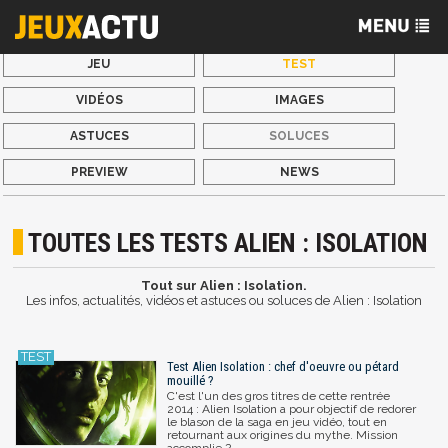
JEU
TEST
VIDÉOS
IMAGES
ASTUCES
SOLUCES
PREVIEW
NEWS
TOUTES LES TESTS ALIEN : ISOLATION
Tout sur Alien : Isolation.
Les infos, actualités, vidéos et astuces ou soluces de Alien : Isolation
Test Alien Isolation : chef d'oeuvre ou pétard
mouillé ?
C'est l'un des gros titres de cette rentrée
2014 : Alien Isolation a pour objectif de redorer
le blason de la saga en jeu vidéo, tout en
retournant aux origines du mythe. Mission
accomplie ?