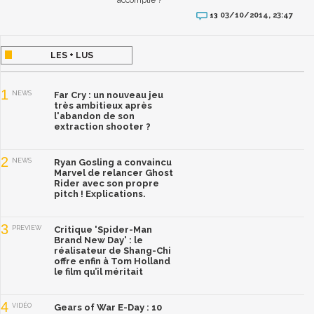
03/10/2014, 23:47
13
LES + LUS
1
NEWS
Far Cry : un nouveau jeu
très ambitieux après
l'abandon de son
extraction shooter ?
2
NEWS
Ryan Gosling a convaincu
Marvel de relancer Ghost
Rider avec son propre
pitch ! Explications.
3
PREVIEW
Critique 'Spider-Man
Brand New Day' : le
réalisateur de Shang-Chi
offre enfin à Tom Holland
le film qu’il méritait
4
VIDÉO
Gears of War E-Day : 10