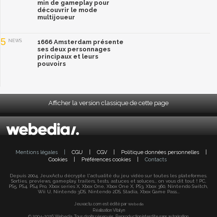
min de gameplay pour
découvrir le mode
multijoueur
5
NEWS
1666 Amsterdam présente
ses deux personnages
principaux et leurs
pouvoirs
Afficher la version classique de cette page
Mentions légales
|
CGU
|
CGV
|
Politique données personnelles
|
Cookies
|
Préférences cookies
|
Contacts
Depuis 2004, JeuxActu décrypte l'actualité du jeu vidéo sur toutes les plateformes.
Sorties, previews, gameplay, trailers, tests, astuces et soluces... on vous dit tout ! PC,
PS5, PS4, PS4 Pro, Xbox series X, Xbox One, Xbox One X, PS3, Xbox 360, Nintendo Switch,
Wii U, Nintendo 3DS, Nintendo 2DS, Stadia, Xbox Game Pass...
Jeuxactu.com est édité par
Webedia
Réalisation Vitalyn
© 2004-2026 Webedia. Tous droits réservés. Reproduction interdite sans autorisation.