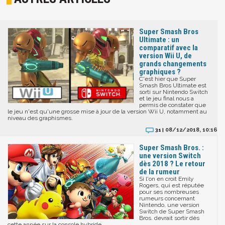
Super Smash Bros
Ultimate : un
comparatif avec la
version Wii U, de
grands changements
graphiques ?
C'est hier que Super
Smash Bros Ultimate est
sorti sur Nintendo Switch
et le jeu final nous a
permis de constater que
le jeu n'est qu'une grosse mise à jour de la version Wii U, notamment au
niveau des graphismes.
08/12/2018, 10:16
31 |
Super Smash Bros. :
une version Switch
dès 2018 ? Le retour
de la rumeur
Si l'on en croit Emily
Rogers, qui est réputée
pour ses nombreuses
rumeurs concernant
Nintendo, une version
Switch de Super Smash
Bros. devrait sortir dès
cette année sur la console hybride.