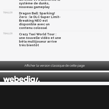
système de dunks,
nouveau gameplay
TRAILER
Dragon Ball: Sparking!
Zero : le DLC Super Limit-
Breaking NEO est
disponible avec un
contenu colossal
TRAILER
Crazy Taxi World Tour :
une nouvelle vidéo et une
bêta multijoueur arrive
très bientôt
Afficher la version classique de cette page
Mentions légales
|
CGU
|
CGV
|
Politique données personnelles
|
Cookies
|
Préférences cookies
|
Contacts
Depuis 2004, JeuxActu décrypte l'actualité du jeu vidéo sur toutes les plateformes.
Sorties, previews, gameplay, trailers, tests, astuces et soluces... on vous dit tout ! PC,
PS5, PS4, PS4 Pro, Xbox series X, Xbox One, Xbox One X, PS3, Xbox 360, Nintendo Switch,