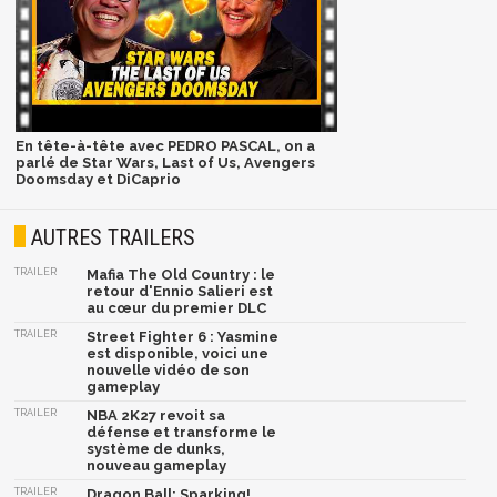
En tête-à-tête avec PEDRO PASCAL, on a
parlé de Star Wars, Last of Us, Avengers
Doomsday et DiCaprio
AUTRES TRAILERS
TRAILER
Mafia The Old Country : le
retour d'Ennio Salieri est
au cœur du premier DLC
TRAILER
Street Fighter 6 : Yasmine
est disponible, voici une
nouvelle vidéo de son
gameplay
TRAILER
NBA 2K27 revoit sa
défense et transforme le
système de dunks,
nouveau gameplay
TRAILER
Dragon Ball: Sparking!