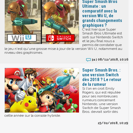
Super Smash Bros
Ultimate : un
comparatif avec la
version Wii U, de
grands changements
graphiques ?
C'est hier que Super
Smash Bros Ultimate est
sorti sur Nintendo Switch
et le jeu final nous a
permis de constater que
le jeu n'est qu'une grosse mise à jour de la version Wii U, notamment au
niveau des graphismes.
08/12/2018, 10:16
31 |
Super Smash Bros. :
une version Switch
dès 2018 ? Le retour
de la rumeur
Si l'on en croit Emily
Rogers, qui est réputée
pour ses nombreuses
rumeurs concernant
Nintendo, une version
Switch de Super Smash
Bros. devrait sortir dès
cette année sur la console hybride.
23/02/2018, 10:29