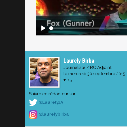
Laurely Birba
Journaliste / RC Adjoint
le mercredi 30 septembre 2015
11:15
Suivre ce rédacteur sur
@LaurelyJA
@laurelybirba