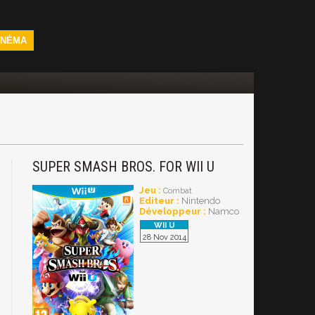
INÉMA
SUPER SMASH BROS. FOR WII U
N
Jeu :
Combat
Editeur :
Nintendo
Développeur :
Namco
28 Nov 2014