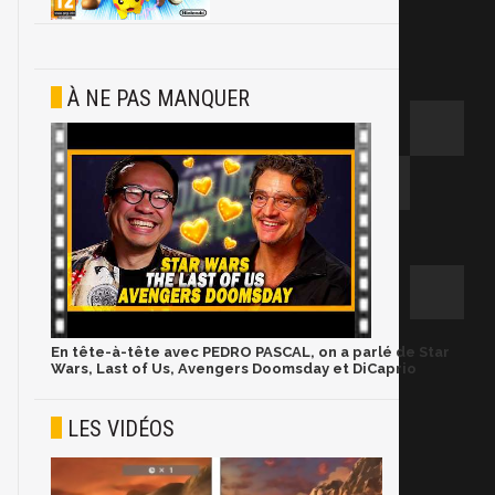
À NE PAS MANQUER
En tête-à-tête avec PEDRO PASCAL, on a parlé de Star
Wars, Last of Us, Avengers Doomsday et DiCaprio
LES VIDÉOS