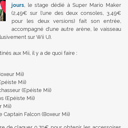
jours
, le stage dédié à Super Mario Maker
(2,49€ sur l'une des deux consoles, 3,49€
pour les deux versions) fait son entrée,
accompagné d'une autre arène, le vaisseau
usivement sur Wii U).
s aux Mii, il y a de quoi faire :
oxeur Mii)
Epéiste Mii)
hasseur (Epéiste Mii)
 (Epéiste Mii)
 Mii)
 Captain Falcon (Boxeur Mii)
ire de claquer 0,79€ pour obtenir les accessoires