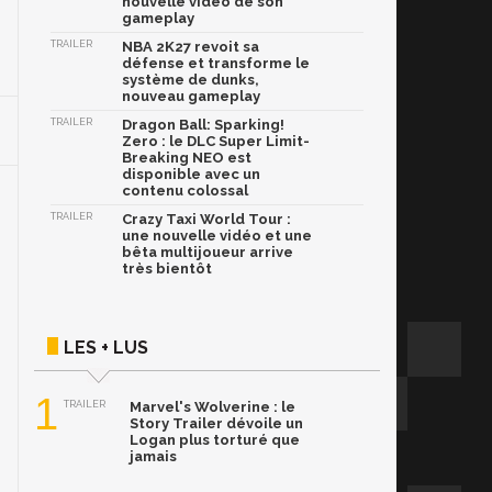
nouvelle vidéo de son
gameplay
TRAILER
NBA 2K27 revoit sa
défense et transforme le
système de dunks,
nouveau gameplay
TRAILER
Dragon Ball: Sparking!
Zero : le DLC Super Limit-
Breaking NEO est
disponible avec un
contenu colossal
TRAILER
Crazy Taxi World Tour :
une nouvelle vidéo et une
bêta multijoueur arrive
très bientôt
LES + LUS
1
TRAILER
Marvel's Wolverine : le
Story Trailer dévoile un
Logan plus torturé que
jamais