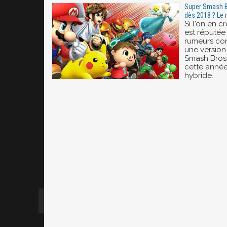
Super Smash Br
dès 2018 ? Le 
Si l'on en c
est réputé
rumeurs co
une version
Smash Bros. 
cette année
hybride.