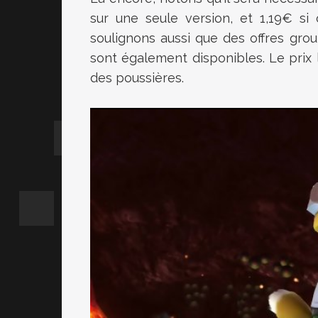
sur une seule version, et 1,19€ si
soulignons aussi que des offres gr
sont également disponibles. Le prix
des poussières.