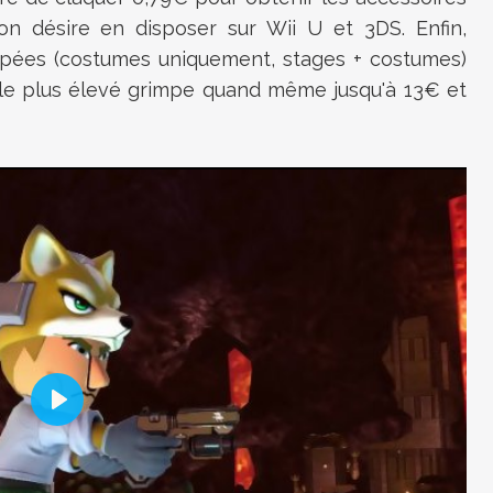
 on désire en disposer sur Wii U et 3DS. Enfin,
oupées (costumes uniquement, stages + costumes)
 le plus élevé grimpe quand même jusqu'à 13€ et