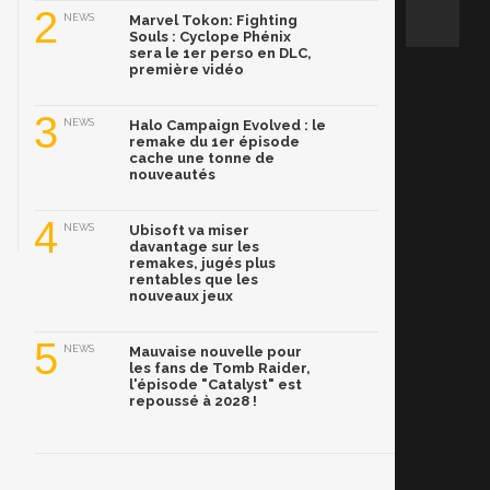
2
NEWS
Marvel Tokon: Fighting
Souls : Cyclope Phénix
sera le 1er perso en DLC,
première vidéo
3
NEWS
Halo Campaign Evolved : le
remake du 1er épisode
cache une tonne de
nouveautés
4
NEWS
Ubisoft va miser
davantage sur les
remakes, jugés plus
rentables que les
nouveaux jeux
5
NEWS
Mauvaise nouvelle pour
les fans de Tomb Raider,
l'épisode "Catalyst" est
repoussé à 2028 !