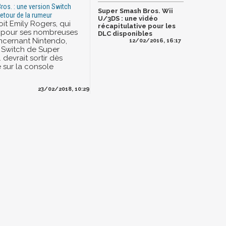
os. : une version Switch
Super Smash Bros. Wii
retour de la rumeur
U/3DS : une vidéo
roit Emily Rogers, qui
récapitulative pour les
e pour ses nombreuses
DLC disponibles
ncernant Nintendo,
12/02/2016, 16:17
 Switch de Super
devrait sortir dès
 sur la console
23/02/2018, 10:29