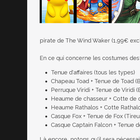
pirate de The Wind Waker (1,99€ excl
En ce qui concerne les costumes destiné
Tenue d'affaires (tous les types)
Chapeau Toad + Tenue de Toad (B
Perruque Viridi + Tenue de Viridi (
Heaume de chasseur + Cotte de c
Heaume Rathalos + Cotte Rathalos
Casque Fox + Tenue de Fox (Tireur
Casque Captain Falcon + Tenue de
Là encore, notons qu'il sera nécessa