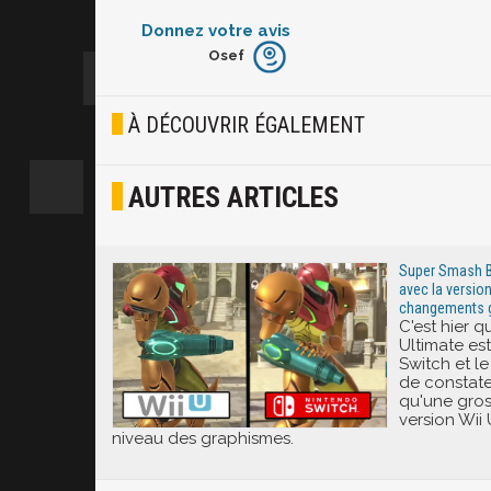
Donnez votre avis
Osef
Furieux
Blasé
À DÉCOUVRIR ÉGALEMENT
Osef
AUTRES ARTICLES
Joyeux
Excité
Super Smash Br
avec la version
changements g
C'est hier 
Ultimate est
Switch et le
de constater
qu'une gros
version Wii
niveau des graphismes.