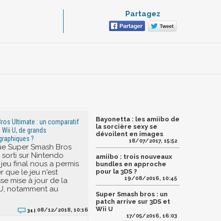
Partagez
Bayonetta : les amiibo de
os Ultimate : un comparatif
la sorcière sexy se
 Wii U, de grands
dévoilent en images
raphiques ?
18/07/2017, 15:52
que Super Smash Bros
 sorti sur Nintendo
amiibo : trois nouveaux
 jeu final nous a permis
bundles en approche
 que le jeu n'est
pour la 3DS ?
19/08/2016, 10:45
se mise à jour de la
 U, notamment au
Super Smash bros : un
patch arrive sur 3DS et
Wii U
08/12/2018, 10:16
31 |
17/05/2016, 16:03