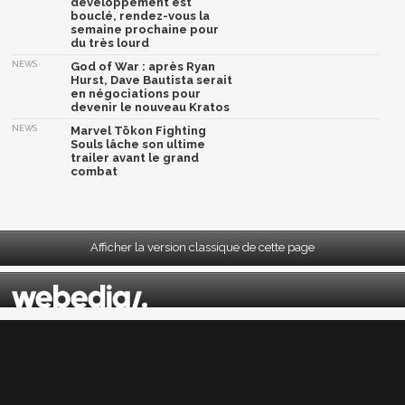
développement est
bouclé, rendez-vous la
semaine prochaine pour
du très lourd
NEWS
God of War : après Ryan
Hurst, Dave Bautista serait
en négociations pour
devenir le nouveau Kratos
NEWS
Marvel Tōkon Fighting
Souls lâche son ultime
trailer avant le grand
combat
Afficher la version classique de cette page
Mentions légales
|
CGU
|
CGV
|
Politique données personnelles
|
Cookies
|
Préférences cookies
|
Contacts
Depuis 2004, JeuxActu décrypte l'actualité du jeu vidéo sur toutes les plateformes.
Sorties, previews, gameplay, trailers, tests, astuces et soluces... on vous dit tout ! PC,
PS5, PS4, PS4 Pro, Xbox series X, Xbox One, Xbox One X, PS3, Xbox 360, Nintendo Switch,