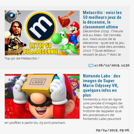
Metacritic : voici les
50 meilleurs jeux de
la décennie, le
classement ultime
Décembre 2019 : l'heure
est au bilan. De l'année,
oui, mais aussi de la
décennie : quel est le jeu
le mieux noté des années
2010 ? Quel éditeur
ressort le plus ? Voici le
Top 50 de Metacritic !
06/12/2019, 12:30
1 |
Nintendo Labo : des
images de Super
Mario Odyssey VR,
quelques infos en
plus
Nintendo a mis en ligne
une pincée d'images de
Super Mario Odyssey VR,
histoire de rappeler que
les possesseurs de
Nintendo Labo pourront
en profiter à partir du 25 avril prochain.
09/04/2019, 09:06