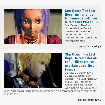
Star Ocean The Last
Hope : un trailer de
lancement en 4K pour
le remaster PS4 et PC
Star Ocean : The Last
Hope refait surface à
travers un trailer de
lancement en 4K
fraîchement mis en ligne
par Square Enix.
27/11/2017, 08:54
Star Ocean The Last
Hope : le remaster 4K
et Full HD se trouve
une date de sortie en
France
Dévoilé au Japon il y a
quelques jours, Star
Ocean : The Last Hope 4K
et Full HD Remaster
sortira bien en France.
Une bonne nouvelle pour
tous les fans qui souhaiteraient profiter de ce remaster sans passer par la
case import.
20/10/2017, 12:58