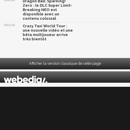
TRAILER
Dragon Ball: Sparking!
Zero : le DLC Super Limit-
Breaking NEO est
disponible avec un
contenu colossal
TRAILER
Crazy Taxi World Tour :
une nouvelle vidéo et une
bêta multijoueur arrive
très bientôt
Afficher la version classique de cette page
Mentions légales
|
CGU
|
CGV
|
Politique données personnelles
|
Cookies
|
Préférences cookies
|
Contacts
Depuis 2004, JeuxActu décrypte l'actualité du jeu vidéo sur toutes les plateformes.
Sorties, previews, gameplay, trailers, tests, astuces et soluces... on vous dit tout ! PC,
PS5, PS4, PS4 Pro, Xbox series X, Xbox One, Xbox One X, PS3, Xbox 360, Nintendo Switch,
Wii U, Nintendo 3DS, Nintendo 2DS, Stadia, Xbox Game Pass...
Jeuxactu.com est édité par
Webedia
Réalisation Vitalyn