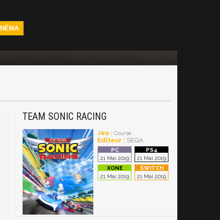
INÉMA
TEAM SONIC RACING
Jeu :
Course
Editeur :
SEGA
21 Mai 2019
21 Mai 2019
21 Mai 2019
21 Mai 2019