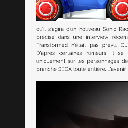
qu'il s'agira d'un nouveau Sonic R
précisé dans une interview récem
Transformed n'était pas prévu. Qu
D'après certaines rumeurs, il se
uniquement sur les personnages de 
branche SEGA toute entière. L'avenir n