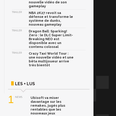
nouvelle vidéo de son
gameplay
TRAILER
NBA 2K27 revoit sa
défense et transforme le
système de dunks,
nouveau gameplay
TRAILER
Dragon Ball: Sparking!
Zero : le DLC Super Limit-
Breaking NEO est
disponible avec un
contenu colossal
TRAILER
Crazy Taxi World Tour :
une nouvelle vidéo et une
bêta multijoueur arrive
très bientôt
LES + LUS
1
NEWS
Ubisoft va miser
davantage sur les
remakes, jugés plus
rentables que les
nouveaux jeux