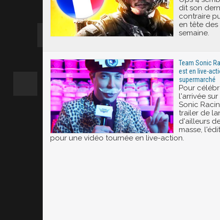
dit son dern
contraire pu
en tête des 
semaine.
Team Sonic Rac
est en live-ac
supermarché
Pour célébr
l'arrivée su
Sonic Racin
trailer de l
d'ailleurs 
masse, l'édi
pour une vidéo tournée en live-action.