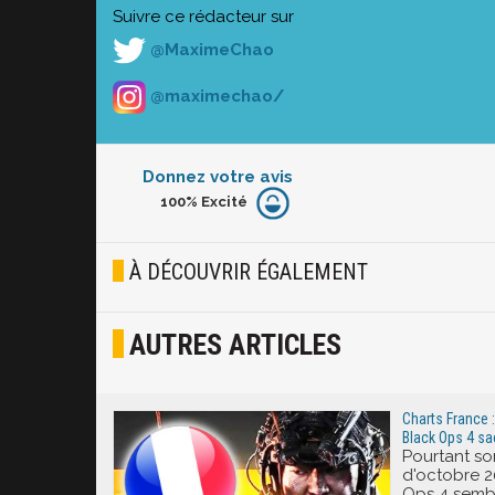
Suivre ce rédacteur sur
@MaximeChao
@maximechao/
Donnez votre avis
100%
Excité
Furieux
Blasé
À DÉCOUVRIR ÉGALEMENT
Osef
AUTRES ARTICLES
Joyeux
Excité
Charts France : 
Black Ops 4 sa
Pourtant sor
d'octobre 2
Ops 4 sembl