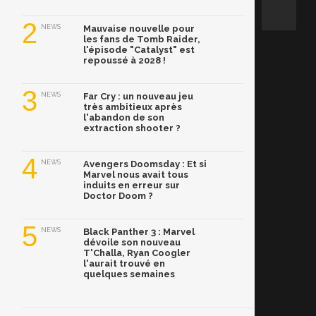
2
NEWS
Mauvaise nouvelle pour
les fans de Tomb Raider,
l'épisode "Catalyst" est
repoussé à 2028 !
3
NEWS
Far Cry : un nouveau jeu
très ambitieux après
l'abandon de son
extraction shooter ?
4
NEWS
Avengers Doomsday : Et si
Marvel nous avait tous
induits en erreur sur
Doctor Doom ?
5
NEWS
Black Panther 3 : Marvel
dévoile son nouveau
T'Challa, Ryan Coogler
l'aurait trouvé en
quelques semaines