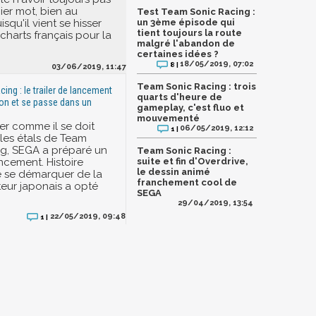
ier mot, bien au
Test Team Sonic Racing :
isqu'il vient se hisser
un 3ème épisode qui
tient toujours la route
charts français pour la
malgré l'abandon de
certaines idées ?
18/05/2019, 07:02
8 |
03/06/2019, 11:47
Team Sonic Racing : trois
ing : le trailer de lancement
quarts d'heure de
tion et se passe dans un
gameplay, c'est fluo et
mouvementé
er comme il se doit
06/05/2019, 12:12
1 |
r les étals de Team
g, SEGA a préparé un
Team Sonic Racing :
ancement. Histoire
suite et fin d'Overdrive,
le dessin animé
de se démarquer de la
franchement cool de
teur japonais a opté
SEGA
29/04/2019, 13:54
22/05/2019, 09:48
1 |