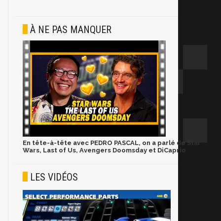
À NE PAS MANQUER
En tête-à-tête avec PEDRO PASCAL, on a parlé de Star
Wars, Last of Us, Avengers Doomsday et DiCaprio
LES VIDÉOS