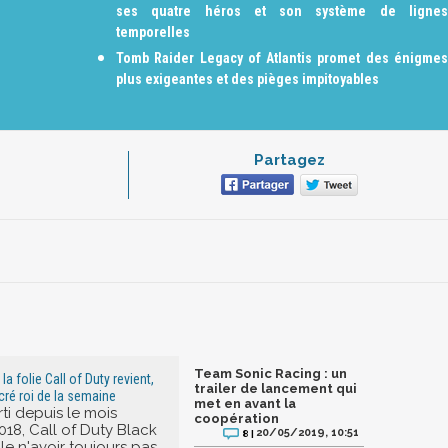
ses quatre héros et son système de lignes
temporelles
Tomb Raider Legacy of Atlantis promet des énigmes
plus exigeantes et des pièges impitoyables
Partagez
Team Sonic Racing : un
la folie Call of Duty revient,
trailer de lancement qui
cré roi de la semaine
met en avant la
ti depuis le mois
coopération
018, Call of Duty Black
20/05/2019, 10:51
8 |
e n'avoir toujours pas