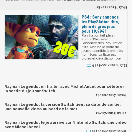
29/11/2019, 17:49
PS4 : Sony annonce
les PlayStation Hits,
plein de gros jeux
pour 19,99€ !
PlayStation fait plaisir
aujourd'hui avec
l'annonce des PlayStation
Hits, une belle série de
jeux disponible à prix très
honnêtes. La liste est
d'ores et déjà disponible !
19/06/2018, 17:53
9 |
Rayman Legends : un trailer avec Michel Ancel pour célébrer
la sortie du jeu sur Switch
13/09/2017, 12:04
Rayman Legends : la version Switch tient sa date de sortie,
une nouvelle vidéo au bord de la mer
26/07/2017, 09:02
Rayman Legends : le jeu arrive sur Nintendo Switch, une vidéo
avec Michel Ancel
13/04/2017, 11:48
6 |