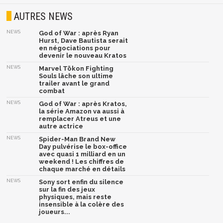
AUTRES NEWS
NEWS
God of War : après Ryan
Hurst, Dave Bautista serait
en négociations pour
devenir le nouveau Kratos
NEWS
Marvel Tōkon Fighting
Souls lâche son ultime
trailer avant le grand
combat
NEWS
God of War : après Kratos,
la série Amazon va aussi à
remplacer Atreus et une
autre actrice
NEWS
Spider-Man Brand New
Day pulvérise le box-office
avec quasi 1 milliard en un
weekend ! Les chiffres de
chaque marché en détails
NEWS
Sony sort enfin du silence
sur la fin des jeux
physiques, mais reste
insensible à la colère des
joueurs...