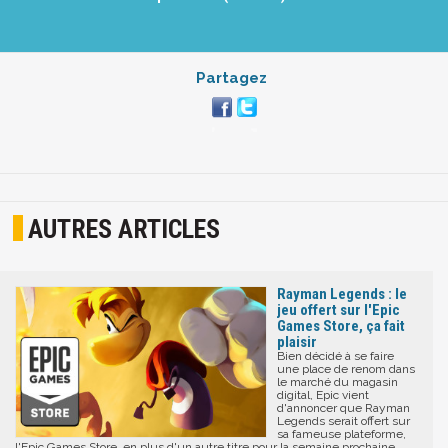
Partagez
AUTRES ARTICLES
Rayman Legends : le
jeu offert sur l'Epic
Games Store, ça fait
plaisir
Bien décidé à se faire
une place de renom dans
le marché du magasin
digital, Epic vient
d'annoncer que Rayman
Legends serait offert sur
sa fameuse plateforme,
l'Epic Games Store, en plus d'un autre titre pour la semaine prochaine.