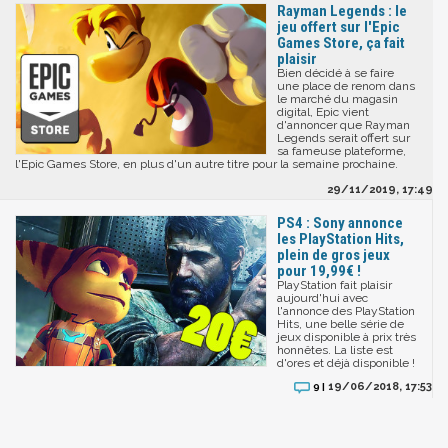
Rayman Legends : le
jeu offert sur l'Epic
Games Store, ça fait
plaisir
Bien décidé à se faire
une place de renom dans
le marché du magasin
digital, Epic vient
d'annoncer que Rayman
Legends serait offert sur
sa fameuse plateforme,
l'Epic Games Store, en plus d'un autre titre pour la semaine prochaine.
29/11/2019, 17:49
PS4 : Sony annonce
les PlayStation Hits,
plein de gros jeux
pour 19,99€ !
PlayStation fait plaisir
aujourd'hui avec
l'annonce des PlayStation
Hits, une belle série de
jeux disponible à prix très
honnêtes. La liste est
d'ores et déjà disponible !
19/06/2018, 17:53
9 |