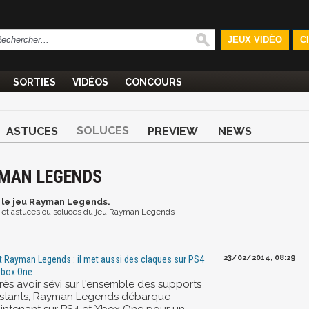
JEUX VIDÉO
C
SORTIES
VIDÉOS
CONCOURS
SOLUCES
ASTUCES
PREVIEW
NEWS
YMAN LEGENDS
 le jeu Rayman Legends.
os et astuces ou soluces du jeu Rayman Legends
23/02/2014, 08:29
t Rayman Legends : il met aussi des claques sur PS4
Xbox One
rès avoir sévi sur l'ensemble des supports
istants, Rayman Legends débarque