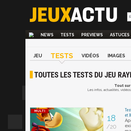
NEWS
TESTS
PREVIEWS
ASTUCES
TESTS
JEU
VIDÉOS
IMAGES
TOUTES LES TESTS DU JEU RA
Tout
sur
Les infos, actualités, vidé
Tes
et 
18
Ap
/20
ex