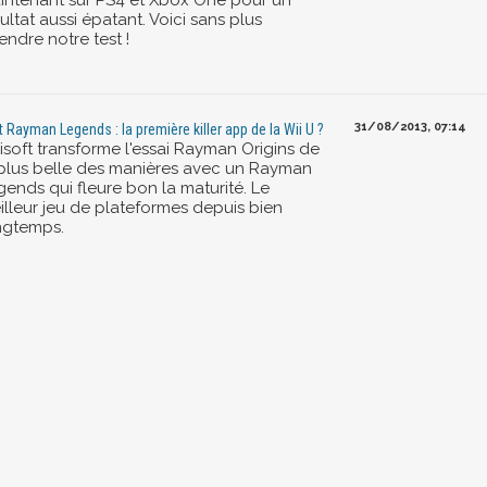
intenant sur PS4 et Xbox One pour un
ultat aussi épatant. Voici sans plus
endre notre test !
31/08/2013, 07:14
t Rayman Legends : la première killer app de la Wii U ?
isoft transforme l'essai Rayman Origins de
 plus belle des manières avec un Rayman
gends qui fleure bon la maturité. Le
illeur jeu de plateformes depuis bien
ngtemps.