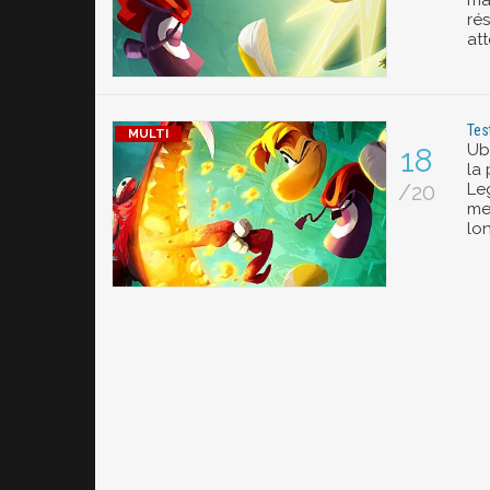
ma
rés
att
Tes
Ub
18
la
/20
Le
me
lo