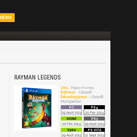
INÉMA
RAYMAN LEGENDS
Jeu :
Plates-Formes
Editeur :
Ubisoft
Développeur :
Ubisoft
Montpellier
29 Août 2013
20 Fév 2014
20 Fév 2014
29 Août 2013
29 Août 2013
12 Sept 2013