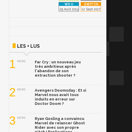
29 Août 2013
12 Sept 2017
LES + LUS
1
NEWS
Far Cry : un nouveau jeu
très ambitieux après
l'abandon de son
extraction shooter ?
2
NEWS
Avengers Doomsday : Et si
Marvel nous avait tous
induits en erreur sur
Doctor Doom ?
3
NEWS
Ryan Gosling a convaincu
Marvel de relancer Ghost
Rider avec son propre
pitch ! Explications.