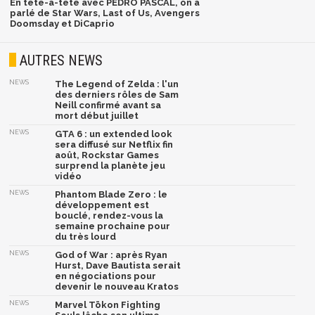
En tête-à-tête avec PEDRO PASCAL, on a
parlé de Star Wars, Last of Us, Avengers
Doomsday et DiCaprio
AUTRES NEWS
NEWS
The Legend of Zelda : l'un
des derniers rôles de Sam
Neill confirmé avant sa
mort début juillet
NEWS
GTA 6 : un extended look
sera diffusé sur Netflix fin
août, Rockstar Games
surprend la planète jeu
vidéo
NEWS
Phantom Blade Zero : le
développement est
bouclé, rendez-vous la
semaine prochaine pour
du très lourd
NEWS
God of War : après Ryan
Hurst, Dave Bautista serait
en négociations pour
devenir le nouveau Kratos
NEWS
Marvel Tōkon Fighting