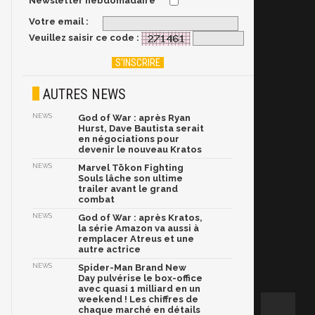
Newsletter hebdomadaire
Votre email :
Veuillez saisir ce code :
AUTRES NEWS
NEWS
God of War : après Ryan
Hurst, Dave Bautista serait
en négociations pour
devenir le nouveau Kratos
NEWS
Marvel Tōkon Fighting
Souls lâche son ultime
trailer avant le grand
combat
NEWS
God of War : après Kratos,
la série Amazon va aussi à
remplacer Atreus et une
autre actrice
NEWS
Spider-Man Brand New
Day pulvérise le box-office
avec quasi 1 milliard en un
weekend ! Les chiffres de
chaque marché en détails