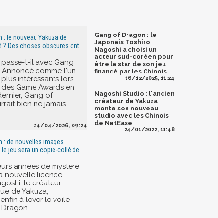
Gang of Dragon : le
 : le nouveau Yakuza de
Japonais Toshiro
é ? Des choses obscures ont
Nagoshi a choisi un
acteur sud-coréen pour
 passe-t-il avec Gang
être la star de son jeu
? Annoncé comme l'un
financé par les Chinois
 plus intéressants lors
16/12/2025, 11:24
ée des Game Awards en
Nagoshi Studio : l'ancien
ernier, Gang of
créateur de Yakuza
rait bien ne jamais
monte son nouveau
studio avec les Chinois
de NetEase
24/04/2026, 09:24
24/01/2022, 11:48
 : de nouvelles images
 le jeu sera un copié-collé de
eurs années de mystère
a nouvelle licence,
goshi, le créateur
ue de Yakuza,
fin à lever le voile
 Dragon.