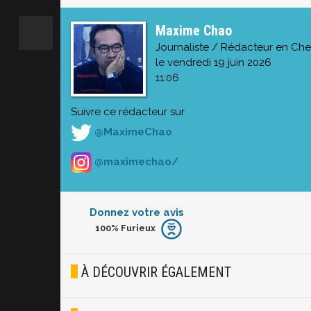
Maxime Chao
Journaliste / Rédacteur en Che
le vendredi 19 juin 2026
11:06
Suivre ce rédacteur sur
@MaximeChao
@maximechao/
Donnez votre avis
100%
Furieux
Furieux
Blasé
À DÉCOUVRIR ÉGALEMENT
Osef