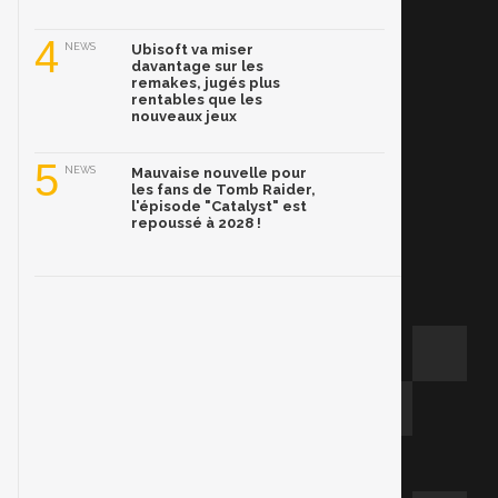
4
NEWS
Ubisoft va miser
davantage sur les
remakes, jugés plus
rentables que les
nouveaux jeux
5
NEWS
Mauvaise nouvelle pour
les fans de Tomb Raider,
l'épisode "Catalyst" est
repoussé à 2028 !