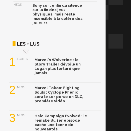
NEWS
Sony sort enfin du silence
sur la fin des jeux
physiques, mais reste
insensible à la colère des
joueurs...
LES + LUS
1
TRAILER
Marvel's Wolverine : le
Story Trailer dévoile un
Logan plus torturé que
jamais
2
NEWS
Marvel Tokon: Fighting
Souls : Cyclope Phénix
sera le 1er perso en DLC,
première vidéo
3
NEWS
Halo Campaign Evolved : le
remake du 1er épisode
cache une tonne de
nouveautés