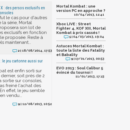
Mortal Kombat : une
X : des persos exclusifs en
version PC en approche ?
consoles
10/04/2013, 12:41
t le cas pour d'autres
la série, Mortal
Xbox LIVE : Street
roposera son lot de
Fighter 4, KOF XIII, Mortal
 exclusifs en fonction
Kombat à prix cassés !
le proposée. Reste à
04/03/2013, 19:04
5 |
ls maintenant...
Astuces Mortal Kombat :
toute la liste des Fatality
18/08/2014, 17:53
2 |
et Babality
17/01/2013, 00:53
9 |
: le jeu cartonne aussi sur
EVO 2013 : Soul Calibur 5
t est enfin sorti sur
évincé du tournoi !
 dernier, soit près de 2
11/01/2013, 17:23
 sortie sur consoles,
as freiné l'achat des
En effet, le jeu semble
ien vendu...
12/08/2013, 10:52
9 |