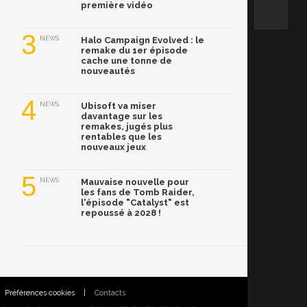
première vidéo
3
NEWS
Halo Campaign Evolved : le
remake du 1er épisode
cache une tonne de
nouveautés
4
NEWS
Ubisoft va miser
davantage sur les
remakes, jugés plus
rentables que les
nouveaux jeux
5
NEWS
Mauvaise nouvelle pour
les fans de Tomb Raider,
l'épisode "Catalyst" est
repoussé à 2028 !
Préférences cookies
|
Contacts