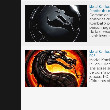
Mortal Kombat 
fonction des 
Comme ce fu
épisodes de 
Kombat X p
personnages
de la conso
avoir lesque
Mortal Kombat 
PC !
Mortal Komba
PC en juillet
ans après sa
ce qui n'a p
joueurs PC. 
s'être très b