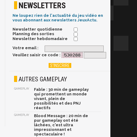
NEWSLETTERS
Ne loupez rien de l'actualité du jeu vidéo en
vous abonnant aux newsletters JeuxActu.
Newsletter quotidienne
Planning des sorties
Newsletter hebdomadaire
Votre email :
Veuillez saisir ce code :
AUTRES GAMEPLAY
GAMEPLAY
Fable : 30 min de gameplay
qui promettent un monde
vivant, plein de
possibilités et des PNJ
réactifs
GAMEPLAY
Blood Message : 20 min de
pur gameplay ont été
lâchées, c'est ultra
impressionnant et
spectaculaire !