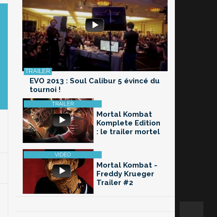
EVO 2013 : Soul Calibur 5 évincé du
tournoi !
Mortal Kombat
Komplete Edition
: le trailer mortel
Mortal Kombat -
Freddy Krueger
Trailer #2