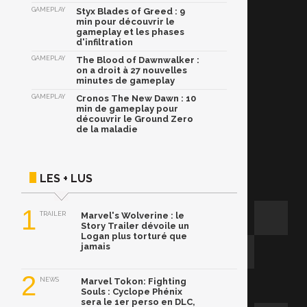
GAMEPLAY
Styx Blades of Greed : 9
min pour découvrir le
gameplay et les phases
d'infiltration
GAMEPLAY
The Blood of Dawnwalker :
on a droit à 27 nouvelles
minutes de gameplay
GAMEPLAY
Cronos The New Dawn : 10
min de gameplay pour
découvrir le Ground Zero
de la maladie
LES + LUS
1
TRAILER
Marvel's Wolverine : le
Story Trailer dévoile un
Logan plus torturé que
jamais
2
NEWS
Marvel Tokon: Fighting
Souls : Cyclope Phénix
sera le 1er perso en DLC,