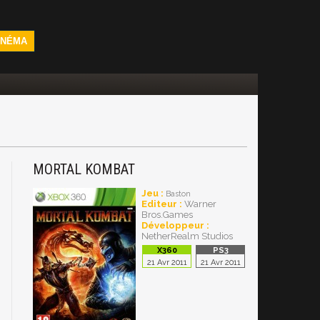
INÉMA
MORTAL KOMBAT
Jeu :
Baston
Editeur :
Warner
Bros.Games
Développeur :
NetherRealm Studios
21 Avr 2011
21 Avr 2011