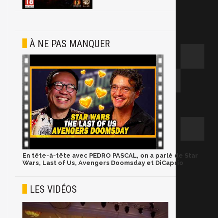
À NE PAS MANQUER
En tête-à-tête avec PEDRO PASCAL, on a parlé de Star
Wars, Last of Us, Avengers Doomsday et DiCaprio
LES VIDÉOS