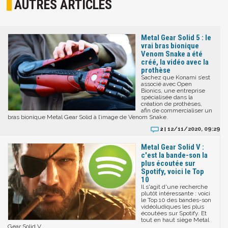
AUTRES ARTICLES
Metal Gear Solid 5 : le
vrai bras bionique
Venom Snake a été
créé, la vidéo avec la
prothèse
Sachez que Konami s’est
associé avec Open
Bionics, une entreprise
spécialisée dans la
création de prothèses,
afin de commercialiser un
bras bionique Metal Gear Solid à l’image de Venom Snake.
12/11/2020, 09:29
2 |
Metal Gear Solid V :
c'est la bande-son la
plus écoutée sur
Spotify, voici le Top
10
Il s'agit d'une recherche
plutôt intéressante : voici
le Top 10 des bandes-son
vidéoludiques les plus
écoutées sur Spotify. Et
tout en haut siège Metal
Gear Solid V...