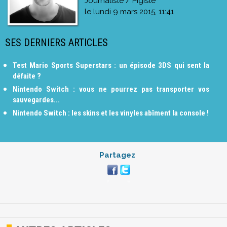
Journaliste / Pigiste
le
lundi 9 mars 2015, 11:41
SES DERNIERS ARTICLES
Test Mario Sports Superstars : un épisode 3DS qui sent la
défaite ?
Nintendo Switch : vous ne pourrez pas transporter vos
sauvegardes...
Nintendo Switch : les skins et les vinyles abîment la console !
Partagez