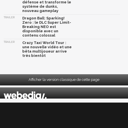
défense et transforme le
système de dunks,
nouveau gameplay
TRAILER
Dragon Ball: Sparking!
Zero : le DLC Super Limit-
Breaking NEO est
disponible avec un
contenu colossal
TRAILER
Crazy Taxi World Tour :
une nouvelle vidéo et une
bêta multijoueur arrive
très bientôt
Afficher la version classique de cette page
Mentions légales
|
CGU
|
CGV
|
Politique données personnelles
|
Cookies
|
Préférences cookies
|
Contacts
Depuis 2004, JeuxActu décrypte l'actualité du jeu vidéo sur toutes les plateformes.
Sorties, previews, gameplay, trailers, tests, astuces et soluces... on vous dit tout ! PC,