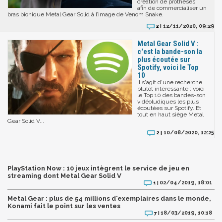
création de prothèses,
afin de commercialiser un
bras bionique Metal Gear Solid à l’image de Venom Snake.
12/11/2020, 09:29
2 |
Metal Gear Solid V :
c'est la bande-son la
plus écoutée sur
Spotify, voici le Top
10
Il s'agit d'une recherche
plutôt intéressante : voici
le Top 10 des bandes-son
vidéoludiques les plus
écoutées sur Spotify. Et
tout en haut siège Metal
Gear Solid V...
10/08/2020, 12:25
2 |
PlayStation Now : 10 jeux intègrent le service de jeu en
streaming dont Metal Gear Solid V
02/04/2019, 18:01
1 |
Metal Gear : plus de 54 millions d'exemplaires dans le monde,
Konami fait le point sur les ventes
18/03/2019, 10:18
7 |