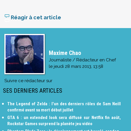
Réagir à cet article
Maxime Chao
Journaliste / Rédacteur en Chef
le
jeudi 28 mars 2013, 13:58
Suivre ce rédacteur sur
SES DERNIERS ARTICLES
The Legend of Zelda : l'un des derniers rôles de Sam Neill
confirmé avant sa mort début juillet
GTA 6 : un extended look sera diffusé sur Netflix fin août,
Rockstar Games surprend la planète jeu vidéo