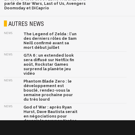
parlé de Star Wars, Last of Us, Avengers
Doomsday et DiCaprio
AUTRES NEWS
NEWS
The Legend of Zelda : l'un
des derniers rôles de Sam
Neill confirmé avant sa
mort début juillet
NEWS
GTA 6 : un extended look
sera diffusé sur Netflix fin
août, Rockstar Games
surprend la planète jeu
vidéo
NEWS
Phantom Blade Zero : le
développement est
bouclé, rendez-vous la
semaine prochaine pour
du très lourd
NEWS
God of War : après Ryan
Hurst, Dave Bautista serait
en négociations pour
devenir le nouveau Kratos
NEWS
Marvel Tōkon Fighting
Souls lâche son ultime