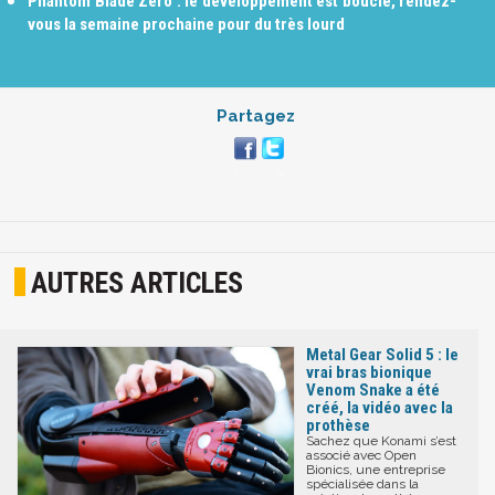
Phantom Blade Zero : le développement est bouclé, rendez-
vous la semaine prochaine pour du très lourd
Partagez
AUTRES ARTICLES
Metal Gear Solid 5 : le
vrai bras bionique
Venom Snake a été
créé, la vidéo avec la
prothèse
Sachez que Konami s’est
associé avec Open
Bionics, une entreprise
spécialisée dans la