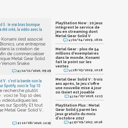
PlayStation Now : 10 jeux
d 5 : le vrai bras bionique
intègrent le service de
été créé, la vidéo avec la
jeu en streaming dont
Metal Gear Solid V
Konami s’est associé
02/04/2019, 18:01
1 |
ionics, une entreprise
 dans la création de
Metal Gear : plus de 54
afin de commercialiser
millions d'exemplaires
dans le monde, Konami
nique Metal Gear Solid
fait le point sur les
e Venom Snake.
ventes
18/03/2019, 10:18
7 |
12/11/2020, 09:29
2 |
Metal Gear Solid V : trois
d V : c'est la bande-son la
ans après, le jeu s'offre
r Spotify, voici le Top 10
une nouvelle mise à jour
une recherche plutôt
où Quiet est jouable
 : voici le Top 10 des
24/07/2018, 12:13
5 |
 vidéoludiques les
s sur Spotify. Et tout
PlayStation Plus : Metal
e Metal Gear Solid V...
Gear Solid 5 parmi les
jeux gratuits du mois
d'octobre 2017
27/09/2017, 20:26
9 |
10/08/2020, 12:25
2 |