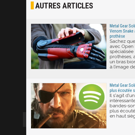
AUTRES ARTICLES
Joyeux
Excité
Metal Gear Soli
Venom Snake a 
prothèse
Sachez que 
avec Open B
spécialisée
prothèses, 
un bras bio
à l’image d
Metal Gear Soli
plus écoutée su
Il s'agit d'
intéressante
bandes-son
plus écoutée
en haut sièg