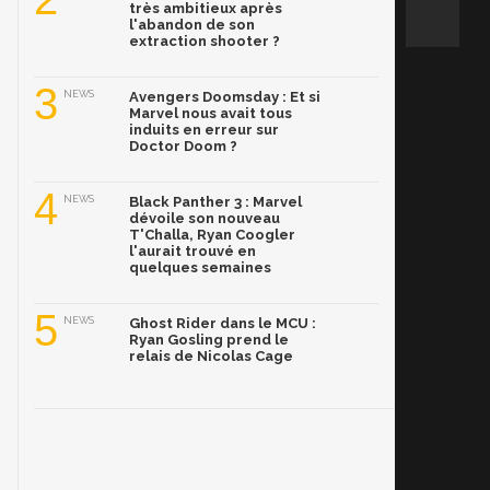
très ambitieux après
l'abandon de son
extraction shooter ?
3
NEWS
Avengers Doomsday : Et si
Marvel nous avait tous
induits en erreur sur
Doctor Doom ?
4
NEWS
Black Panther 3 : Marvel
dévoile son nouveau
T'Challa, Ryan Coogler
l'aurait trouvé en
quelques semaines
5
NEWS
Ghost Rider dans le MCU :
Ryan Gosling prend le
relais de Nicolas Cage