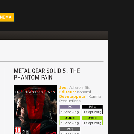
INÉMA
METAL GEAR SOLID 5 : THE
PHANTOM PAIN
Jeu :
Action/Infiltr.
Editeur :
Konami
Développeur :
Kojima
Productions
1 Sept 2015
1 Sept 2015
1 Sept 2015
1 Sept 2015