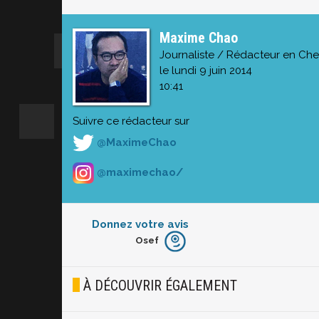
Maxime Chao
Journaliste / Rédacteur en Che
le lundi 9 juin 2014
10:41
Suivre ce rédacteur sur
@MaximeChao
@maximechao/
Donnez votre avis
Osef
Furieux
Blasé
À DÉCOUVRIR ÉGALEMENT
Osef