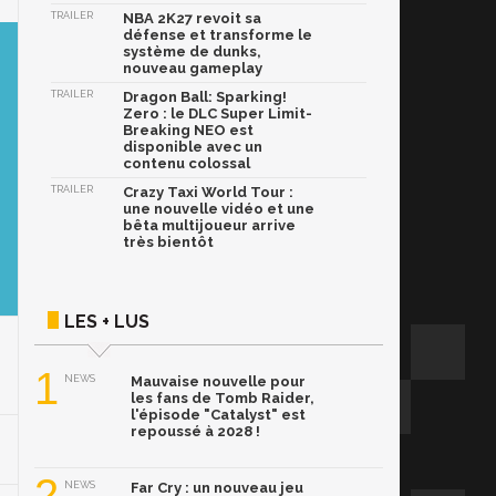
TRAILER
NBA 2K27 revoit sa
défense et transforme le
système de dunks,
nouveau gameplay
TRAILER
Dragon Ball: Sparking!
Zero : le DLC Super Limit-
Breaking NEO est
disponible avec un
contenu colossal
TRAILER
Crazy Taxi World Tour :
une nouvelle vidéo et une
bêta multijoueur arrive
très bientôt
LES + LUS
1
NEWS
Mauvaise nouvelle pour
les fans de Tomb Raider,
l'épisode "Catalyst" est
repoussé à 2028 !
2
NEWS
Far Cry : un nouveau jeu