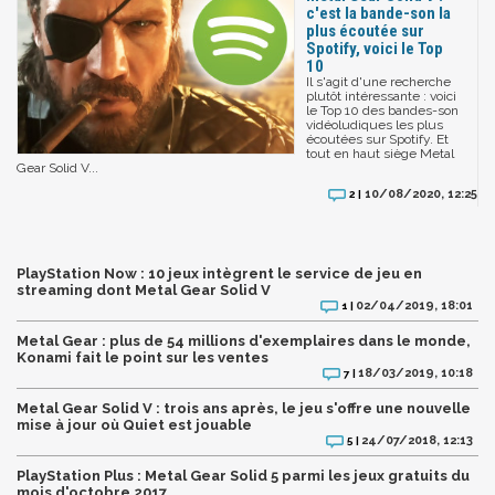
c'est la bande-son la
plus écoutée sur
Spotify, voici le Top
10
Il s'agit d'une recherche
plutôt intéressante : voici
le Top 10 des bandes-son
vidéoludiques les plus
écoutées sur Spotify. Et
tout en haut siège Metal
Gear Solid V...
10/08/2020, 12:25
2 |
PlayStation Now : 10 jeux intègrent le service de jeu en
streaming dont Metal Gear Solid V
02/04/2019, 18:01
1 |
Metal Gear : plus de 54 millions d'exemplaires dans le monde,
Konami fait le point sur les ventes
18/03/2019, 10:18
7 |
Metal Gear Solid V : trois ans après, le jeu s'offre une nouvelle
mise à jour où Quiet est jouable
24/07/2018, 12:13
5 |
PlayStation Plus : Metal Gear Solid 5 parmi les jeux gratuits du
mois d'octobre 2017