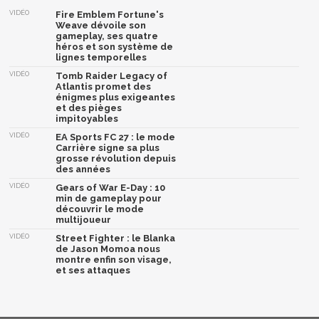
VIDÉO
Fire Emblem Fortune's
Weave dévoile son
gameplay, ses quatre
héros et son système de
lignes temporelles
VIDÉO
Tomb Raider Legacy of
Atlantis promet des
énigmes plus exigeantes
et des pièges
impitoyables
VIDÉO
EA Sports FC 27 : le mode
Carrière signe sa plus
grosse révolution depuis
des années
VIDÉO
Gears of War E-Day : 10
min de gameplay pour
découvrir le mode
multijoueur
VIDÉO
Street Fighter : le Blanka
de Jason Momoa nous
montre enfin son visage,
et ses attaques