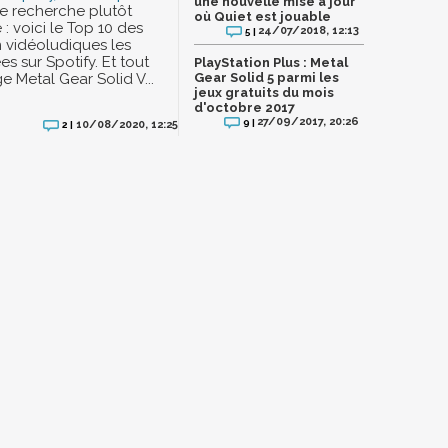
une nouvelle mise à jour
une recherche plutôt
où Quiet est jouable
 : voici le Top 10 des
24/07/2018, 12:13
5 |
 vidéoludiques les
s sur Spotify. Et tout
PlayStation Plus : Metal
e Metal Gear Solid V...
Gear Solid 5 parmi les
jeux gratuits du mois
d'octobre 2017
27/09/2017, 20:26
9 |
10/08/2020, 12:25
2 |