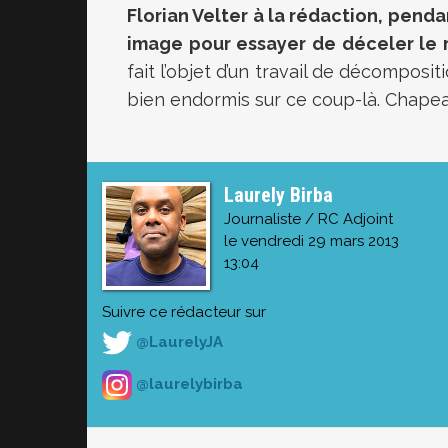
Florian Velter à la rédaction, pend
image pour essayer de déceler le 
fait l’objet d’un travail de décomposit
bien endormis sur ce coup-là. Chapeau 
Laurely Birba
Journaliste / RC Adjoint
le vendredi 29 mars 2013
13:04
Suivre ce rédacteur sur
@LaurelyJA
@laurelybirba