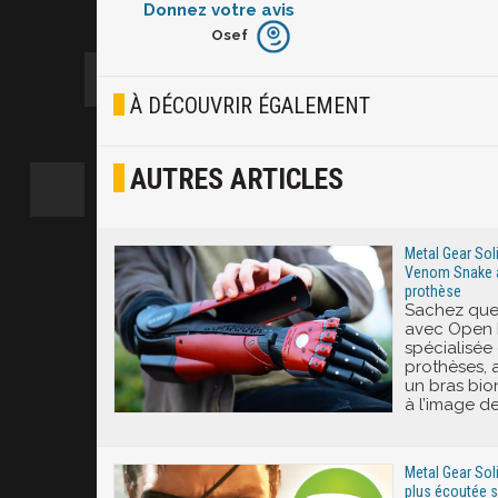
Donnez votre avis
Osef
Furieux
Blasé
À DÉCOUVRIR ÉGALEMENT
Osef
AUTRES ARTICLES
Joyeux
Excité
Metal Gear Soli
Venom Snake a 
prothèse
Sachez que 
avec Open B
spécialisée
prothèses, 
un bras bio
à l’image d
Metal Gear Soli
plus écoutée su