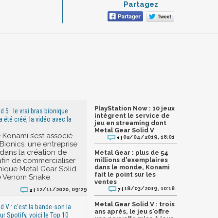
Partagez
PlayStation Now : 10 jeux
d 5 : le vrai bras bionique
intègrent le service de
été créé, la vidéo avec la
jeu en streaming dont
Metal Gear Solid V
Konami s’est associé
02/04/2019, 18:01
1 |
ionics, une entreprise
 dans la création de
Metal Gear : plus de 54
afin de commercialiser
millions d'exemplaires
dans le monde, Konami
nique Metal Gear Solid
fait le point sur les
e Venom Snake.
ventes
18/03/2019, 10:18
7 |
12/11/2020, 09:29
2 |
Metal Gear Solid V : trois
d V : c'est la bande-son la
ans après, le jeu s'offre
r Spotify, voici le Top 10