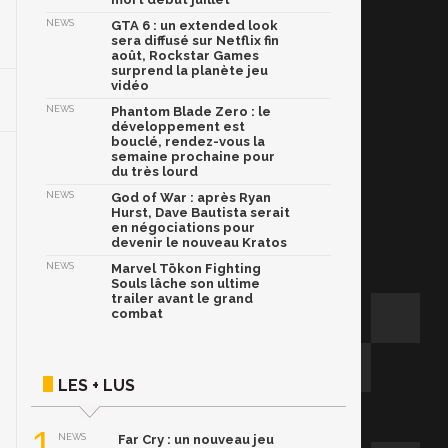
NEWS
GTA 6 : un extended look
sera diffusé sur Netflix fin
août, Rockstar Games
surprend la planète jeu
vidéo
NEWS
Phantom Blade Zero : le
développement est
bouclé, rendez-vous la
semaine prochaine pour
du très lourd
NEWS
God of War : après Ryan
Hurst, Dave Bautista serait
en négociations pour
devenir le nouveau Kratos
NEWS
Marvel Tōkon Fighting
Souls lâche son ultime
trailer avant le grand
combat
LES + LUS
1
NEWS
Far Cry : un nouveau jeu