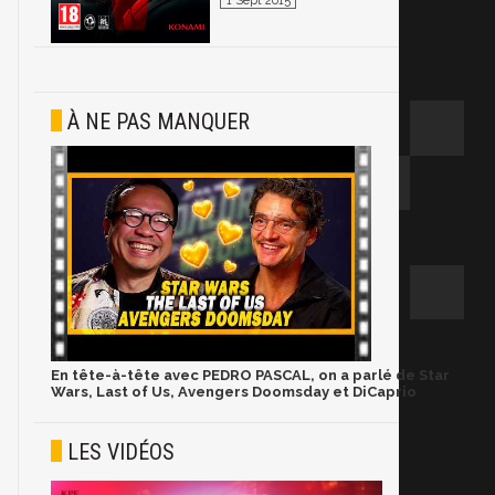
1 Sept 2015
À NE PAS MANQUER
En tête-à-tête avec PEDRO PASCAL, on a parlé de Star
Wars, Last of Us, Avengers Doomsday et DiCaprio
LES VIDÉOS