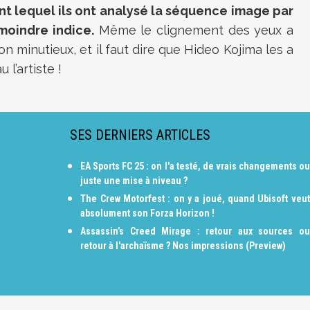
ant lequel ils ont analysé la séquence image par
moindre indice.
Même le clignement des yeux a
ion minutieux, et il faut dire que Hideo Kojima les a
l’artiste !
SES DERNIERS ARTICLES
EA Sports FC 25 : on l'a testé, de vrais changements ou
juste une mise à niveau ?
The Crew Motorfest : on y a joué, quand Ubisoft veut
absolument son Forza Horizon !
Assassin’s Creed Mirage : retour aux sources ou
retour à l'archaïsme ? Nos impressions (Preview)