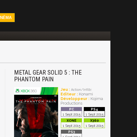
INÉMA
METAL GEAR SOLID 5 : THE
PHANTOM PAIN
Jeu :
Action/Infiltr.
Editeur :
Konami
Développeur :
Kojima
Productions
1 Sept 2015
1 Sept 2015
1 Sept 2015
1 Sept 2015