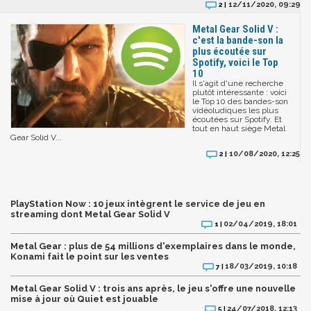
12/11/2020, 09:29
2 |
Metal Gear Solid V :
c'est la bande-son la
plus écoutée sur
Spotify, voici le Top
10
Il s'agit d'une recherche
plutôt intéressante : voici
le Top 10 des bandes-son
vidéoludiques les plus
écoutées sur Spotify. Et
tout en haut siège Metal
Gear Solid V...
10/08/2020, 12:25
2 |
PlayStation Now : 10 jeux intègrent le service de jeu en
streaming dont Metal Gear Solid V
02/04/2019, 18:01
1 |
Metal Gear : plus de 54 millions d'exemplaires dans le monde,
Konami fait le point sur les ventes
18/03/2019, 10:18
7 |
Metal Gear Solid V : trois ans après, le jeu s'offre une nouvelle
mise à jour où Quiet est jouable
24/07/2018, 12:13
5 |