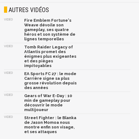
AUTRES VIDÉOS
VIDÉO
Fire Emblem Fortune's
Weave dévoile son
gameplay, ses quatre
héros et son système de
lignes temporelles
VIDÉO
Tomb Raider Legacy of
Atlantis promet des
énigmes plus exigeantes
et des pièges
impitoyables
VIDÉO
EA Sports FC 27 : le mode
Carrière signe sa plus
grosse révolution depuis
des années
VIDÉO
Gears of War E-Day : 10
min de gameplay pour
découvrir le mode
multijoueur
VIDÉO
Street Fighter : le Blanka
de Jason Momoa nous
montre enfin son visage,
et ses attaques