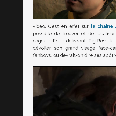
vidéo. C'est en effet sur
la chaîne
possible de trouver et de localiser
cagoulé. En le délivrant, Big Boss lu
dévoiler son grand visage face-
fanboys, ou devrait-on dire ses apôtr