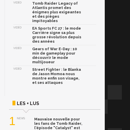
VIDÉO
Tomb Raider Legacy of
Atlantis promet des
énigmes plus exigeantes
et des pièges
impitoyables
VIDÉO
EA Sports FC 27 : le mode
Carrière signe sa plus
grosse révolution depuis
des années
VIDÉO
Gears of War E-Day : 10
min de gameplay pour
découvrir le mode
multijoueur
VIDÉO
Street Fighter : le Blanka
de Jason Momoa nous
montre enfin son visage,
et ses attaques
LES + LUS
1
NEWS
Mauvaise nouvelle pour
les fans de Tomb Raider,
l'épisode "Catalyst" est