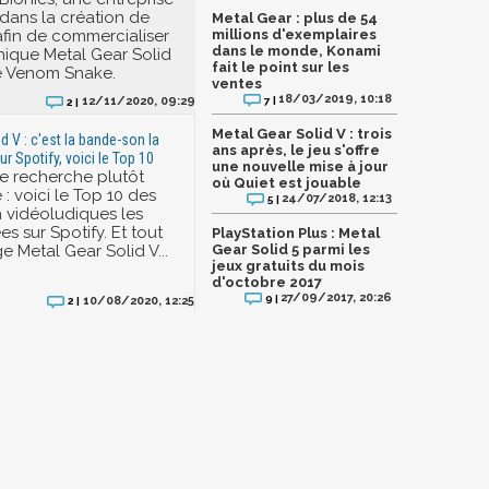
 dans la création de
Metal Gear : plus de 54
afin de commercialiser
millions d'exemplaires
dans le monde, Konami
nique Metal Gear Solid
fait le point sur les
e Venom Snake.
ventes
18/03/2019, 10:18
7 |
12/11/2020, 09:29
2 |
Metal Gear Solid V : trois
d V : c'est la bande-son la
ans après, le jeu s'offre
r Spotify, voici le Top 10
une nouvelle mise à jour
une recherche plutôt
où Quiet est jouable
 : voici le Top 10 des
24/07/2018, 12:13
5 |
 vidéoludiques les
s sur Spotify. Et tout
PlayStation Plus : Metal
e Metal Gear Solid V...
Gear Solid 5 parmi les
jeux gratuits du mois
d'octobre 2017
27/09/2017, 20:26
9 |
10/08/2020, 12:25
2 |