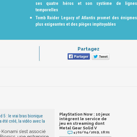
ses quatre héros et son système de lignes
temporelles
Tomb Raider Legacy of Atlantis promet des énigmes
plus exigeantes et des pièges impitoyables
Partagez
PlayStation Now : 10 jeux
d 5 : le vrai bras bionique
intègrent le service de
été créé, la vidéo avec la
jeu en streaming dont
Metal Gear Solid V
Konami s’est associé
02/04/2019, 18:01
1 |
ionics, une entreprise