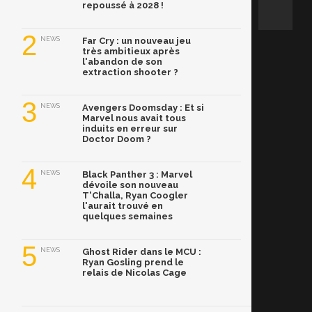
repoussé à 2028 !
2
NEWS
Far Cry : un nouveau jeu
très ambitieux après
l'abandon de son
extraction shooter ?
3
NEWS
Avengers Doomsday : Et si
Marvel nous avait tous
induits en erreur sur
Doctor Doom ?
4
NEWS
Black Panther 3 : Marvel
dévoile son nouveau
T'Challa, Ryan Coogler
l'aurait trouvé en
quelques semaines
5
NEWS
Ghost Rider dans le MCU :
Ryan Gosling prend le
relais de Nicolas Cage