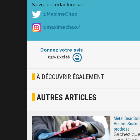
Suivre ce rédacteur sur
@MaximeChao
@maximechao/
Donnez votre avis
83%
Excité
Furieux
Blasé
À DÉCOUVRIR ÉGALEMENT
Osef
AUTRES ARTICLES
Joyeux
Excité
Metal Gear Soli
Venom Snake a 
prothèse
Sachez que 
avec Open B