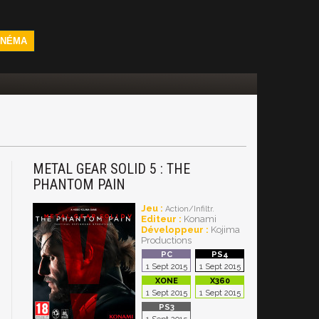
INÉMA
METAL GEAR SOLID 5 : THE
PHANTOM PAIN
Jeu :
Action/Infiltr.
Editeur :
Konami
Développeur :
Kojima
Productions
1 Sept 2015
1 Sept 2015
1 Sept 2015
1 Sept 2015