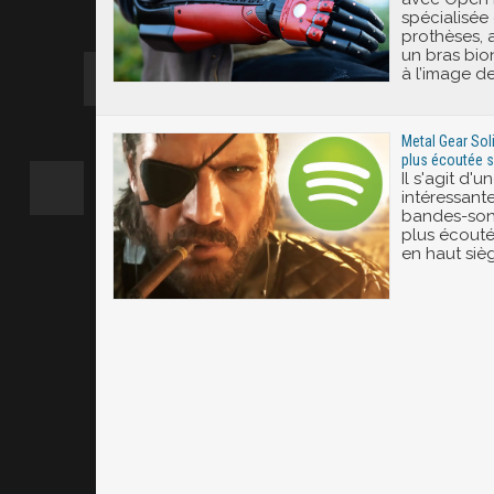
spécialisée
prothèses, 
un bras bio
à l’image d
Metal Gear Soli
plus écoutée su
Il s'agit d'
intéressante
bandes-son
plus écoutée
en haut sièg