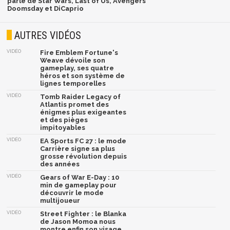
parlé de Star Wars, Last of Us, Avengers
Doomsday et DiCaprio
AUTRES VIDÉOS
VIDÉO
Fire Emblem Fortune's
Weave dévoile son
gameplay, ses quatre
héros et son système de
lignes temporelles
VIDÉO
Tomb Raider Legacy of
Atlantis promet des
énigmes plus exigeantes
et des pièges
impitoyables
VIDÉO
EA Sports FC 27 : le mode
Carrière signe sa plus
grosse révolution depuis
des années
VIDÉO
Gears of War E-Day : 10
min de gameplay pour
découvrir le mode
multijoueur
VIDÉO
Street Fighter : le Blanka
de Jason Momoa nous
montre enfin son visage,