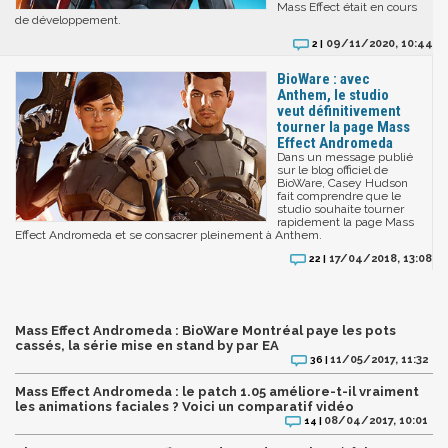
Mass Effect était en cours
de développement.
09/11/2020, 10:44
2 |
BioWare : avec
Anthem, le studio
veut définitivement
tourner la page Mass
Effect Andromeda
Dans un message publié
sur le blog officiel de
BioWare, Casey Hudson
fait comprendre que le
studio souhaite tourner
rapidement la page Mass
Effect Andromeda et se consacrer pleinement à Anthem.
17/04/2018, 13:08
22 |
Mass Effect Andromeda : BioWare Montréal paye les pots
cassés, la série mise en stand by par EA
11/05/2017, 11:32
36 |
Mass Effect Andromeda : le patch 1.05 améliore-t-il vraiment
les animations faciales ? Voici un comparatif vidéo
08/04/2017, 10:01
14 |