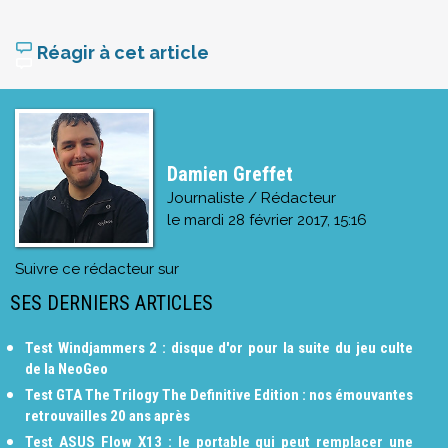
Réagir à cet article
Damien Greffet
Journaliste / Rédacteur
le
mardi 28 février 2017, 15:16
Suivre ce rédacteur sur
SES DERNIERS ARTICLES
Test Windjammers 2 : disque d'or pour la suite du jeu culte
de la NeoGeo
Test GTA The Trilogy The Definitive Edition : nos émouvantes
retrouvailles 20 ans après
Test ASUS Flow X13 : le portable qui peut remplacer une