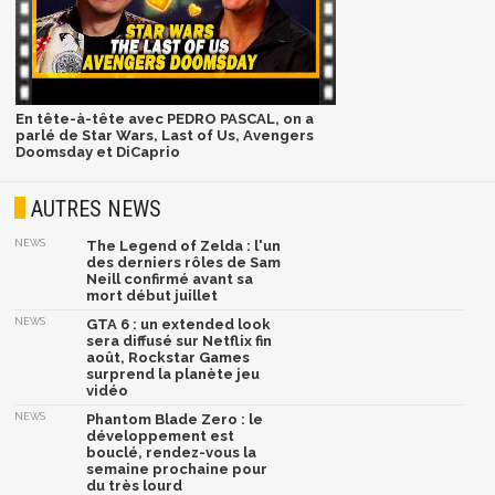
En tête-à-tête avec PEDRO PASCAL, on a
parlé de Star Wars, Last of Us, Avengers
Doomsday et DiCaprio
AUTRES NEWS
NEWS
The Legend of Zelda : l'un
des derniers rôles de Sam
Neill confirmé avant sa
mort début juillet
NEWS
GTA 6 : un extended look
sera diffusé sur Netflix fin
août, Rockstar Games
surprend la planète jeu
vidéo
NEWS
Phantom Blade Zero : le
développement est
bouclé, rendez-vous la
semaine prochaine pour
du très lourd