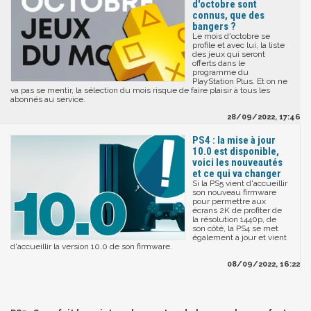
d'octobre sont
connus, que des
bangers ?
Le mois d'octobre se
profile et avec lui, la liste
des jeux qui seront
offerts dans le
programme du
PlayStation Plus. Et on ne
va pas se mentir, la sélection du mois risque de faire plaisir à tous les
abonnés au service.
28/09/2022, 17:46
PS4 : la mise à jour
10.0 est disponible,
voici les nouveautés
et ce qui va changer
Si la PS5 vient d'accueillir
son nouveau firmware
pour permettre aux
écrans 2K de profiter de
la résolution 1440p, de
son côté, la PS4 se met
également à jour et vient
d'accueillir la version 10.0 de son firmware.
08/09/2022, 16:22