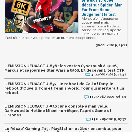
télé 8K à 17 000€,
débat sur Spider-Man
Far From Home,
Judgement le test
Alors qu'on s'approche
doucement mais
sûrement de la fin de la
saison, toute l'équipe de
L'ÉMISSION JEUXACTU
s'est réunie pour vous préparer un numéro exceptionnel.
30/06/2019, 19:21
L'ÉMISSION JEUXACTU #38 : les vestes Cyberpunk à 400€,
Marcus et sa journée Star Wars à 650$, E3 décevant, test CTR
22/06/2019, 21:41
4 |
L'ÉMISSION JEUXACTU #37 : le reboot de Call of Duty, le
reboot d'Olive & Tom et Tennis World Tour qui mériterait un
reboot
03/06/2019, 06:49
1 |
L'ÉMISSION JEUXACTU #36 : une console à manivelle,
Darkwood le Hotline Miami horrifique, l'après Game of
Thrones
26/05/2019, 03:37
2 |
Le Récap' Gaming #13 : PlayStation et Xbox ensemble, pour