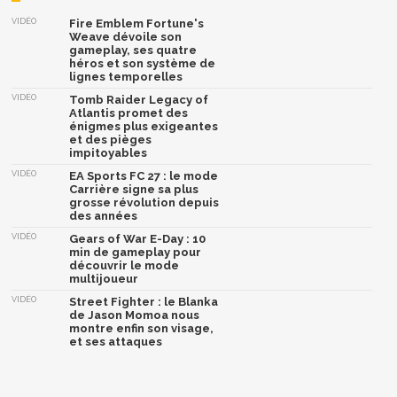
VIDÉO
Fire Emblem Fortune's
Weave dévoile son
gameplay, ses quatre
héros et son système de
lignes temporelles
VIDÉO
Tomb Raider Legacy of
Atlantis promet des
énigmes plus exigeantes
et des pièges
impitoyables
VIDÉO
EA Sports FC 27 : le mode
Carrière signe sa plus
grosse révolution depuis
des années
VIDÉO
Gears of War E-Day : 10
min de gameplay pour
découvrir le mode
multijoueur
VIDÉO
Street Fighter : le Blanka
de Jason Momoa nous
montre enfin son visage,
et ses attaques