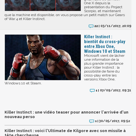
One X depuis la
présentation du Project
Scorpio, et maintenant
que la machine est disponible, on vous propose un petit match sur Gears
of War 4 et Killer Instinct.
03/11/2017, 20:09
22 |
Killer Instinct :
bientôt du cross-play
entre Xbox One,
Windows 10 et Steam
Microsoft vient de lâcher
une information de la
plus grande importance
pour Killer Instinct : la
possibilité de faire du
cross-play entre les
versions Xbox One,
Windows 10 et Steam.
07/09/2017, 09:31
1 |
Killer Instinct : une vidéo teaser pour annoncer l'arrivée d'un
nouveau perso
30/05/2017, 09:52
1 |
Killer Instinct : voici l'Ultimate de Kilgore avec son missile à
tête chercheuse