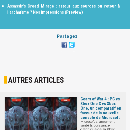
Assassin’s Creed Mirage : retour aux sources ou retour à
l'archaïsme ? Nos impressions (Preview)
Partagez
AUTRES ARTICLES
Gears of War 4 : PC vs
Xbox One X vs Xbox
One, un comparatif en
faveur de la nouvelle
console de Microsoft
Microsoft a largement
vanté la puissance
graphique de sa Xbox