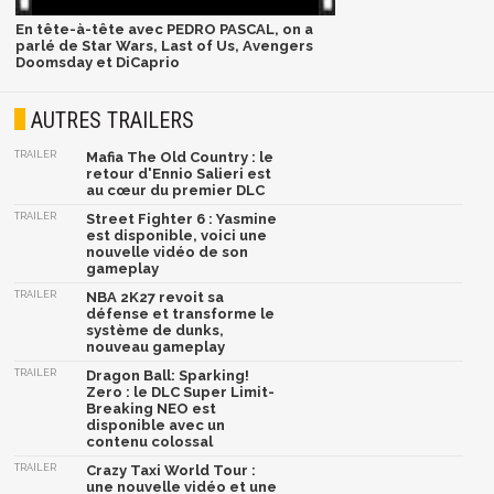
En tête-à-tête avec PEDRO PASCAL, on a
parlé de Star Wars, Last of Us, Avengers
Doomsday et DiCaprio
AUTRES TRAILERS
TRAILER
Mafia The Old Country : le
retour d'Ennio Salieri est
au cœur du premier DLC
TRAILER
Street Fighter 6 : Yasmine
est disponible, voici une
nouvelle vidéo de son
gameplay
TRAILER
NBA 2K27 revoit sa
défense et transforme le
système de dunks,
nouveau gameplay
TRAILER
Dragon Ball: Sparking!
Zero : le DLC Super Limit-
Breaking NEO est
disponible avec un
contenu colossal
TRAILER
Crazy Taxi World Tour :
une nouvelle vidéo et une