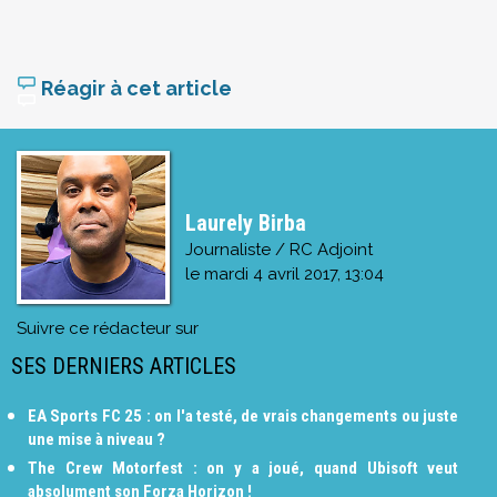
Réagir à cet article
Laurely Birba
Journaliste / RC Adjoint
le
mardi 4 avril 2017, 13:04
Suivre ce rédacteur sur
SES DERNIERS ARTICLES
EA Sports FC 25 : on l'a testé, de vrais changements ou juste
une mise à niveau ?
The Crew Motorfest : on y a joué, quand Ubisoft veut
absolument son Forza Horizon !