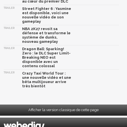
au cœur du premier DLC
TRAILER
Street Fighter 6 : Yasmine
est disponible, voici une
nouvelle vidéo de son
gameplay
TRAILER
NBA 2K27 revoit sa
défense et transforme le
système de dunks,
nouveau gameplay
TRAILER
Dragon Ball: Sparking!
Zero : le DLC Super Limit-
Breaking NEO est
disponible avec un
contenu colossal
TRAILER
Crazy Taxi World Tour :
une nouvelle vidéo et une
bêta multijoueur arrive
très bientôt
Afficher la version classique de cette page