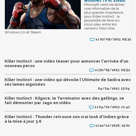
Windows 10 et Steam
Microsoft vient de lâcher
une information de la
plus grande importance
pour Killer Instinct : la
possibilité de faire du
cross-play entre les
versions Xbox One,
Windows 10 et Steam.
07/09/2017, 09:31
1 |
Killer Instinct : une vidéo teaser pour annoncer l'arrivée d'un
nouveau perso
30/05/2017, 09:52
1 |
Killer Instinct : une vidéo qui dévoile l'Ultimate de Sadira avec
ses lames aiguisées
04/04/2017, 13:04
Killer Instinct : Kilgore, le Terminator avec des gatlings, se
fait démonter par Jago en vidéo
04/01/2017, 11:47
1 |
Killer Instinct : Thunder retrouve son vrai look d'indien grâce
à la mise à jour 3.6
22/12/2016, 15:01
1 |