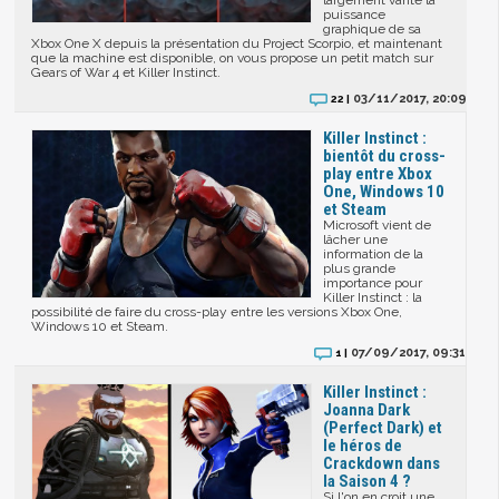
largement vanté la
puissance
graphique de sa
Xbox One X depuis la présentation du Project Scorpio, et maintenant
que la machine est disponible, on vous propose un petit match sur
Gears of War 4 et Killer Instinct.
03/11/2017, 20:09
22 |
Killer Instinct :
bientôt du cross-
play entre Xbox
One, Windows 10
et Steam
Microsoft vient de
lâcher une
information de la
plus grande
importance pour
Killer Instinct : la
possibilité de faire du cross-play entre les versions Xbox One,
Windows 10 et Steam.
07/09/2017, 09:31
1 |
Killer Instinct :
Joanna Dark
(Perfect Dark) et
le héros de
Crackdown dans
la Saison 4 ?
Si l'on en croit une