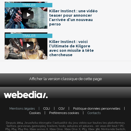
Killer Instinct : une vidéo
teaser pour annoncer
l'arrivée d'un nouveau
perso
Killer Instinct : voici
l'Ultimate de Kilgore
avec son missile à tête
chercheuse
Afficher la version classique de cette page
Mentions légales
|
CGU
|
CGV
|
Politique données personnelles
|
Cookies
|
Préférences cookies
|
Contacts
Depuis 2004, JeuxActu décrypte l'actualité du jeu vidéo sur toutes les plateformes.
Sorties, previews, gameplay, trailers, tests, astuces et soluces... on vous dit tout ! PC,
PS5, PS4, PS4 Pro, Xbox series X, Xbox One, Xbox One X, PS3, Xbox 360, Nintendo Switch,