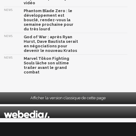
vidéo
NEWS
Phantom Blade Zero : le
développement est
bouclé, rendez-vous la
semaine prochaine pour
du très lourd
NEWS
God of War : après Ryan
Hurst, Dave Bautista serait
en négociations pour
devenir le nouveau Kratos
NEWS
Marvel Tōkon Fighting
Souls lâche son ultime
trailer avant le grand
combat
Afficher la version classique de cette page
Mentions légales
|
CGU
|
CGV
|
Politique données personnelles
|
Cookies
|
Préférences cookies
|
Contacts