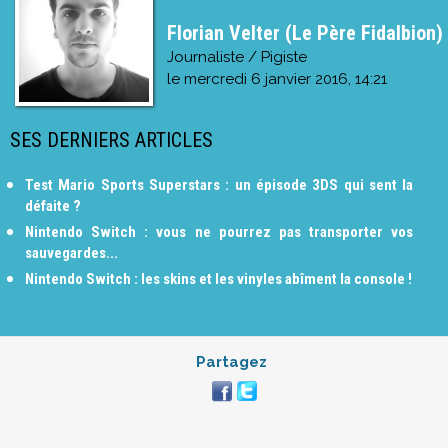
Florian Velter (Le Père Fidalbion)
Journaliste / Pigiste
le
mercredi 6 janvier 2016, 14:21
SES DERNIERS ARTICLES
Test Mario Sports Superstars : un épisode 3DS qui sent la
défaite ?
Nintendo Switch : vous ne pourrez pas transporter vos
sauvegardes...
Nintendo Switch : les skins et les vinyles abîment la console !
Partagez