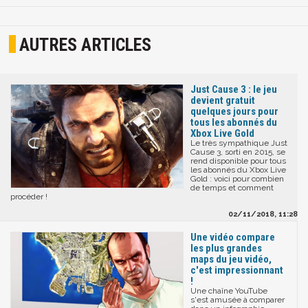
AUTRES ARTICLES
Just Cause 3 : le jeu
devient gratuit
quelques jours pour
tous les abonnés du
Xbox Live Gold
Le très sympathique Just
Cause 3, sorti en 2015, se
rend disponible pour tous
les abonnés du Xbox Live
Gold : voici pour combien
de temps et comment
procéder !
02/11/2018, 11:28
Une vidéo compare
les plus grandes
maps du jeu vidéo,
c'est impressionnant
!
Une chaîne YouTube
s'est amusée à comparer