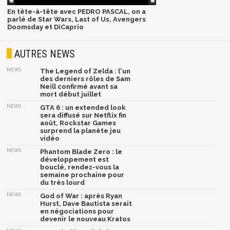
En tête-à-tête avec PEDRO PASCAL, on a
parlé de Star Wars, Last of Us, Avengers
Doomsday et DiCaprio
AUTRES NEWS
NEWS
The Legend of Zelda : l'un
des derniers rôles de Sam
Neill confirmé avant sa
mort début juillet
NEWS
GTA 6 : un extended look
sera diffusé sur Netflix fin
août, Rockstar Games
surprend la planète jeu
vidéo
NEWS
Phantom Blade Zero : le
développement est
bouclé, rendez-vous la
semaine prochaine pour
du très lourd
NEWS
God of War : après Ryan
Hurst, Dave Bautista serait
en négociations pour
devenir le nouveau Kratos