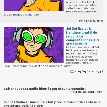
reboot de Jet Set Radio
court sur Internet. Mais
cette fois-ci, l'étau se
resserre avec une vidéo
et des images qui ont fuité.
10/04/2023, 15:01
Jet Set Radio : la
franchise bientôt de
retour ? Le
compositeur des jeux
sème le doute
La franchise culte Jet Set
Radio préparerait-elle un
retour imminent ? C'est
la folle excitation du
moment que l'on doit au
compositeur des OST,
Hideki Naganuma, qui vient de se lâcher sur Twitter...
05/05/2020, 09:58
2 |
Switch : Jet Set Radio bientôt porté sur la console ?
08/10/2018, 15:00
3 |
Jet Set Radio 2 : une suite était prévue mais SEGA a refusé le
prototype, voici la vidéo