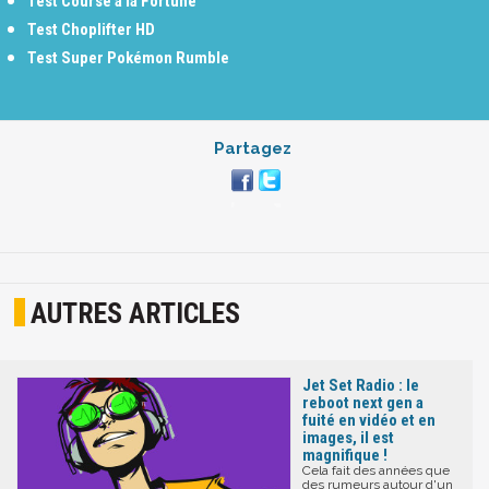
Test Course à la Fortune
Test Choplifter HD
Test Super Pokémon Rumble
Partagez
AUTRES ARTICLES
Jet Set Radio : le
reboot next gen a
fuité en vidéo et en
images, il est
magnifique !
Cela fait des années que
des rumeurs autour d'un